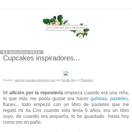
03 octubre 2012
Cupcakes inspiradores...
Source:
call-me-cupcake.blogspot.com
via
Cecilie Gry
on
Pinterest
Mi
afición por la repostería
empieza cuando era una niña,
lo que más me podía gustar era hacer
galletas
,
pasteles
,
flanes... todo empezó con un libro de pasteles que me
regaló mi tía Cris cuando sólo tenía 6 años, era un libro
suyo, de cuando era pequeña, lo he guardado hasta hoy
como oro en paño.