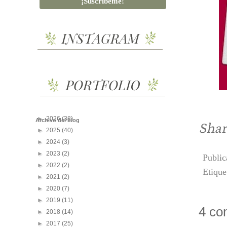
►
2026
(38)
Archivo del blog
►
2025
(40)
►
2024
(3)
►
2023
(2)
Publi
►
2022
(2)
Etique
►
2021
(2)
►
2020
(7)
►
2019
(11)
4 co
►
2018
(14)
►
2017
(25)