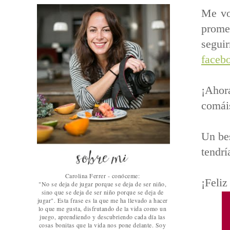
Me vo
promet
segui
faceb
¡Ahor
comái
Un bes
tendrí
Carolina Ferrer - conóceme:
¡Feliz
"No se deja de jugar porque se deja de ser niño,
sino que se deja de ser niño porque se deja de
jugar". Esta frase es la que me ha llevado a hacer
lo que me gusta, disfrutando de la vida como un
juego, aprendiendo y descubriendo cada día las
cosas bonitas que la vida nos pone delante. Soy