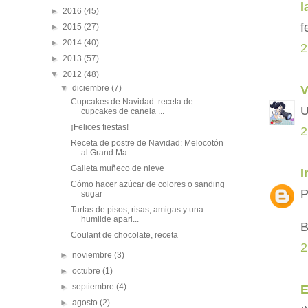
l
►
2016
(45)
f
►
2015
(27)
►
2014
(40)
2
►
2013
(57)
▼
2012
(48)
▼
diciembre
(7)
V
Cupcakes de Navidad: receta de
U
cupcakes de canela ...
¡Felices fiestas!
2
Receta de postre de Navidad: Melocotón
al Grand Ma...
Galleta muñeco de nieve
I
Cómo hacer azúcar de colores o sanding
P
sugar
Tartas de pisos, risas, amigas y una
humilde apari...
B
Coulant de chocolate, receta
2
►
noviembre
(3)
►
octubre
(1)
►
septiembre
(4)
►
agosto
(2)