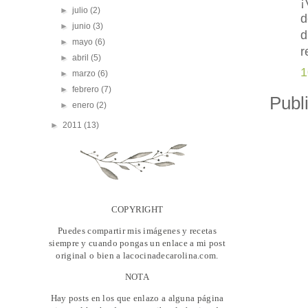
¡
►
julio
(2)
d
►
junio
(3)
d
►
mayo
(6)
r
►
abril
(5)
1
►
marzo
(6)
►
febrero
(7)
Publ
►
enero
(2)
►
2011
(13)
COPYRIGHT
Puedes compartir mis imágenes y recetas
siempre y cuando pongas un enlace a mi post
original o bien a lacocinadecarolina.com.
NOTA
Hay posts en los que enlazo a alguna página