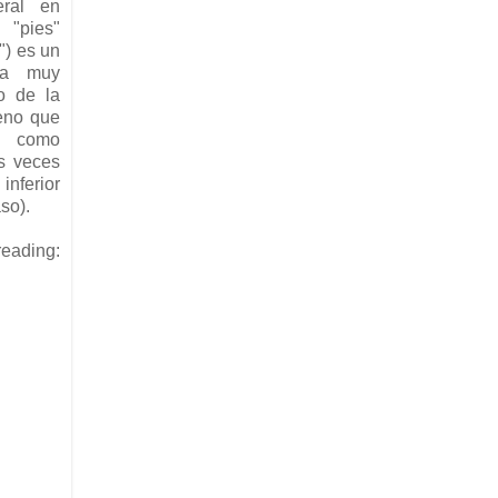
eral en
pies"
") es un
pa muy
o de la
leno que
e como
s veces
inferior
so).
reading: