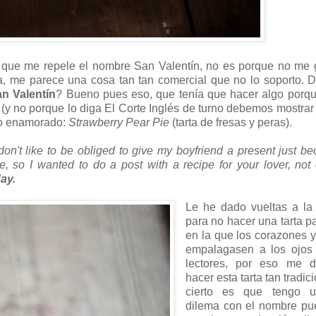
is que me repele el nombre San Valentín, no es porque no me 
a, me parece una cosa tan tan comercial que no lo soporto. 
an Valentín
? Bueno pues eso, que tenía que hacer algo porq
 (y no porque lo diga El Corte Inglés de turno debemos mostrar
tro enamorado:
Strawberry Pear Pie
(tarta de fresas y peras).
t don't like to be obliged to give my boyfriend a present just b
, so I wanted to do a post with a recipe for your lover, not 
day.
Le he dado vueltas a la
para no hacer una tarta p
en la que los corazones y
empalagasen a los ojos
lectores, por eso me d
hacer esta tarta tan tradic
cierto es que tengo 
dilema con el nombre pue