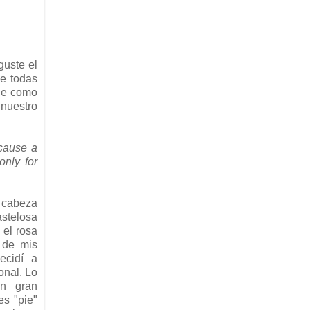
guste el
De todas
ue como
 nuestro
ecause a
only for
 cabeza
astelosa
 el rosa
 de mis
ecidí a
ional. Lo
un gran
s "pie"