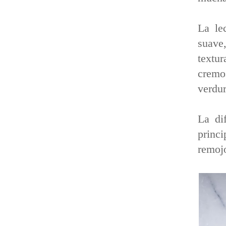
La le
suave
textur
cremos
verdur
La di
princ
remojo