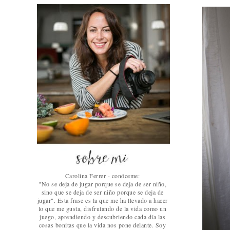
Carolina Ferrer - conóceme:
"No se deja de jugar porque se deja de ser niño,
sino que se deja de ser niño porque se deja de
jugar". Esta frase es la que me ha llevado a hacer
lo que me gusta, disfrutando de la vida como un
juego, aprendiendo y descubriendo cada día las
cosas bonitas que la vida nos pone delante. Soy