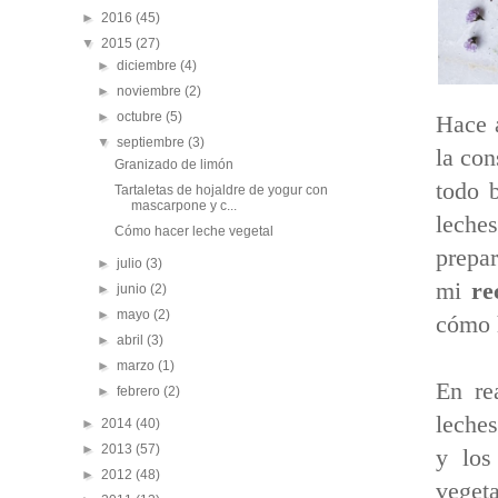
►
2016
(45)
▼
2015
(27)
►
diciembre
(4)
►
noviembre
(2)
►
octubre
(5)
Hace a
▼
septiembre
(3)
la con
Granizado de limón
todo 
Tartaletas de hojaldre de yogur con
mascarpone y c...
leche
Cómo hacer leche vegetal
prepa
►
julio
(3)
mi
re
►
junio
(2)
►
mayo
(2)
cómo h
►
abril
(3)
►
marzo
(1)
En re
►
febrero
(2)
leches
►
2014
(40)
►
2013
(57)
y los
►
2012
(48)
veget