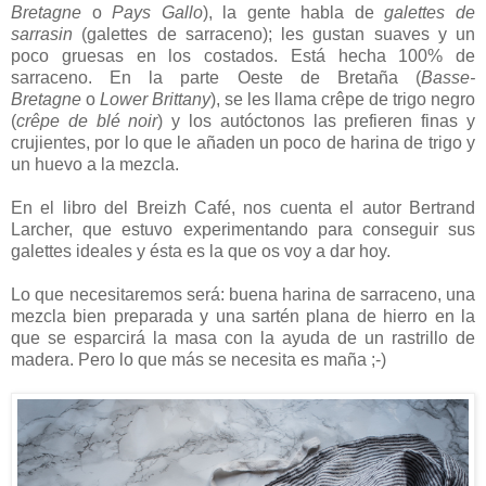
Bretagne
o
Pays Gallo
), la gente habla de
galettes de
sarrasin
(galettes de sarraceno); les gustan suaves y un
poco gruesas en los costados. Está hecha 100% de
sarraceno. En la parte Oeste de Bretaña (
Basse-
Bretagne
o
Lower Brittany
), se les llama crêpe de trigo negro
(
crêpe de blé noir
) y los autóctonos las prefieren finas y
crujientes, por lo que le añaden un poco de harina de trigo y
un huevo a la mezcla.
En el libro del Breizh Café, nos cuenta el autor Bertrand
Larcher, que estuvo experimentando para conseguir sus
galettes ideales y ésta es la que os voy a dar hoy.
Lo que necesitaremos será: buena harina de sarraceno, una
mezcla bien preparada y una sartén plana de hierro en la
que se esparcirá la masa con la ayuda de un rastrillo de
madera. Pero lo que más se necesita es maña ;-)