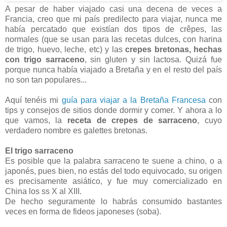
A pesar de haber viajado casi una decena de veces a
Francia, creo que mi país predilecto para viajar, nunca me
había percatado que existían dos tipos de crêpes, las
normales (que se usan para las recetas dulces, con harina
de trigo, huevo, leche, etc) y las
crepes bretonas, hechas
con trigo sarraceno
, sin gluten y sin lactosa. Quizá fue
porque nunca había viajado a Bretaña y en el resto del país
no son tan populares...
Aquí tenéis mi
guía para viajar a la Bretaña Francesa
con
tips y consejos de sitios donde dormir y comer. Y ahora a lo
que vamos, la
receta de crepes de sarraceno
, cuyo
verdadero nombre es galettes bretonas.
El trigo sarraceno
Es posible que la palabra sarraceno te suene a chino, o a
japonés, pues bien, no estás del todo equivocado, su origen
es precisamente asiático, y fue muy comercializado en
China los ss X al XIII.
De hecho seguramente lo habrás consumido bastantes
veces en forma de fideos japoneses (soba).