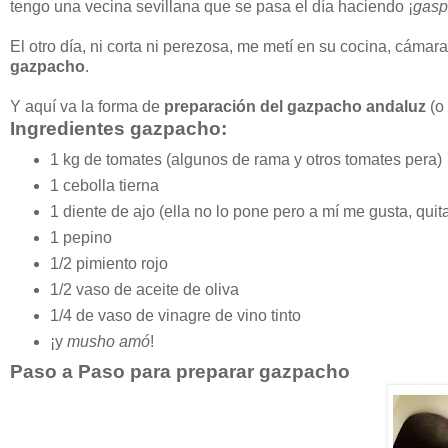
tengo una vecina sevillana que se pasa el día haciendo ¡
gasp
El otro día, ni corta ni perezosa, me metí en su cocina, cáma
gazpacho
.
Y aquí va la forma de
preparación del gazpacho andaluz
(o 
Ingredientes gazpacho:
1 kg de tomates (algunos de rama y otros tomates pera)
1 cebolla tierna
1 diente de ajo (ella no lo pone pero a mí me gusta, quita
1 pepino
1/2 pimiento rojo
1/2 vaso de aceite de oliva
1/4 de vaso de vinagre de vino tinto
¡y
musho amó
!
Paso a Paso para preparar gazpacho