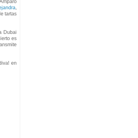
 Amparo
ejandra
,
e tartas
ta Dubai
ierto es
ransmite
diva! en