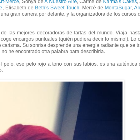
rt-Mercè
, Sonya de
A Nuestro Aire
, Carme de
Karma's Cakes
,
e
, Elisabeth de
Beth's Sweet Touch
, Mercé de
MontaSugar
,
Al
na gran carrera por delante, y la organizadora de los cursos d
 de las mejores decoradoras de tartas del mundo. Viaja has
coge encargos puntuales (quién pudiera decir lo mismo!). Lo c
ne carisma. Su sonrisa desprende una energía radiante que se t
no he encontrado otra palabra para describirla.
 pelo, ese pelo rojo a tono con sus labios, es una auténtica 
o.