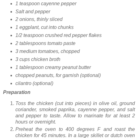
1 teaspoon cayenne pepper
Salt and pepper
2 onions, thinly sliced
1 eggplant, cut into chunks
1/2 teaspoon crushed red pepper flakes
2 tablespoons tomato paste
3 medium tomatoes, chopped
3 cups chicken broth
1 tablespoon creamy peanut butter
chopped peanuts, for garnish (optional)
cilantro (optional)
Preparation
Toss the chicken (cut into pieces) in olive oil, ground
coriander, smoked paprika, cayenne pepper, and salt
and pepper to taste. Allow to marinate for at least 2
hours or overnight.
Preheat the oven to 400 degrees F and roast the
chicken for 45 minutes. In a large skillet or dutch oven