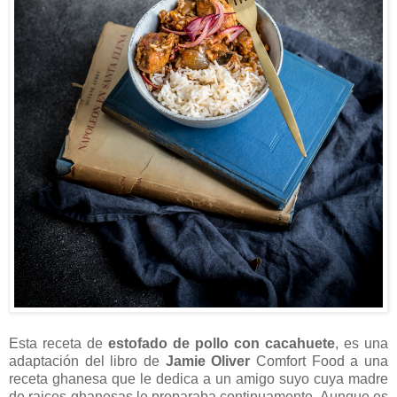
Esta receta de
estofado de pollo con cacahuete
, es una
adaptación del libro de
Jamie Oliver
Comfort Food a una
receta ghanesa que le dedica a un amigo suyo cuya madre
de raices ghanesas le preparaba continuamente. Aunque es