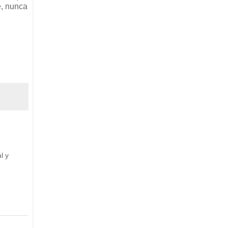
e, nunca
l y