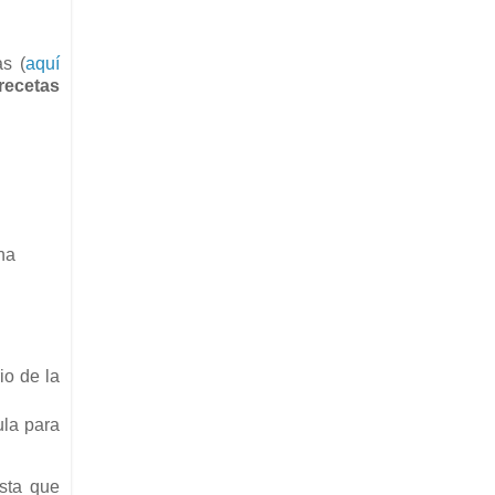
s (
aquí
recetas
na
io de la
la para
asta que