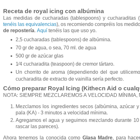
Receta de royal icing con albúmina
Las medidas de cucharadas (tablespoons) y cucharaditas (
tenéis las equivalencias
), os recomiendo compréis los medido
de repostería
.
Aquí
tenéis las que uso yo.
2,5 cucharadas (tablespoons) de albúmina.
70 gr de agua, o sea, 70 ml. de agua
500 gr de azúcar glas
1⁄4 cucharadita (teaspoon) de cremor tártaro.
Un chorrito de aroma (dependiendo del que utilicem
cucharadita de extracto de vainilla sería perfecto.
Cómo preparar Royal Icing (Kithecn Aid o cualq
NOTA: SIEMPRE MEZCLAREMOS A VELOCIDAD MÍNIMA,
Mezclamos los ingredientes secos (albúmina, azúcar y c
pala (KA) - 3 minutos a velocidad mínima.
Agregamos el agua y seguimos mezclando durante 10 
rascar las pareces).
Ahora tenemos la conocida como
Glasa Madre
, para hace