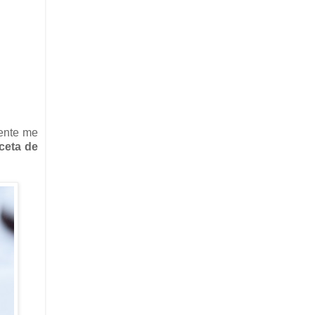
mente me
eceta de