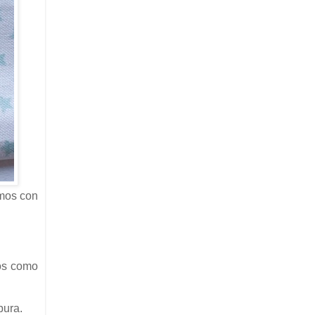
amos con
vos como
pura.