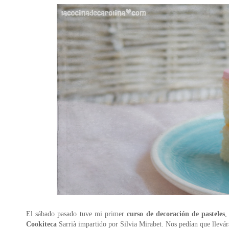
El sábado pasado tuve mi primer
curso de decoración de pasteles
,
Cookiteca
Sarrià impartido por Silvia Mirabet. Nos pedían que llevá