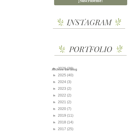
►
2026
(38)
Archivo del blog
►
2025
(40)
►
2024
(3)
►
2023
(2)
►
2022
(2)
►
2021
(2)
►
2020
(7)
►
2019
(11)
►
2018
(14)
►
2017
(25)