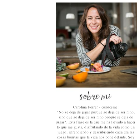
Carolina Ferrer - conóceme:
"No se deja de jugar porque se deja de ser niño,
sino que se deja de ser niño porque se deja de
jugar". Esta frase es la que me ha llevado a hacer
lo que me gusta, disfrutando de la vida como un
juego, aprendiendo y descubriendo cada día las
cosas bonitas que la vida nos pone delante. Soy