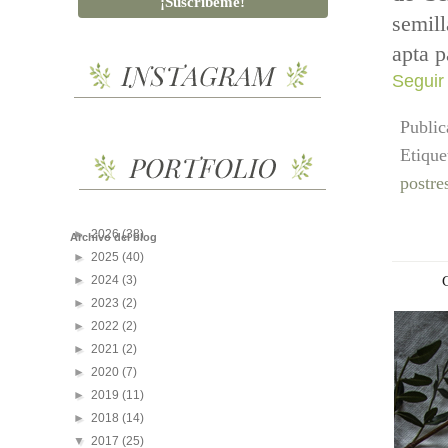
semil
apta p
Seguir
Publi
Etique
postre
►
2026
(38)
Archivo del blog
►
2025
(40)
►
2024
(3)
►
2023
(2)
►
2022
(2)
►
2021
(2)
►
2020
(7)
►
2019
(11)
►
2018
(14)
▼
2017
(25)