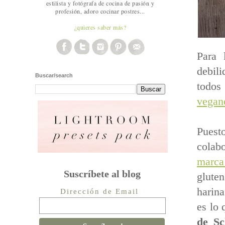
estilista y fotógrafa de cocina de pasión y
profesión, adoro cocinar postres...
¿quieres saber más?
Para 
debil
Buscar/search
todos
vegan
Puest
colab
marca
Suscríbete al blog
glute
harina
Dirección de Email
es lo 
de S