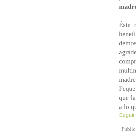
madr
Éste 
benef
demos
agrad
compr
multi
madre
Peque
que la
a lo q
Seguir
Publi