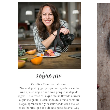
Carolina Ferrer - conóceme:
"No se deja de jugar porque se deja de ser niño,
sino que se deja de ser niño porque se deja de
jugar". Esta frase es la que me ha llevado a hacer
lo que me gusta, disfrutando de la vida como un
juego, aprendiendo y descubriendo cada día las
cosas bonitas que la vida nos pone delante. Soy