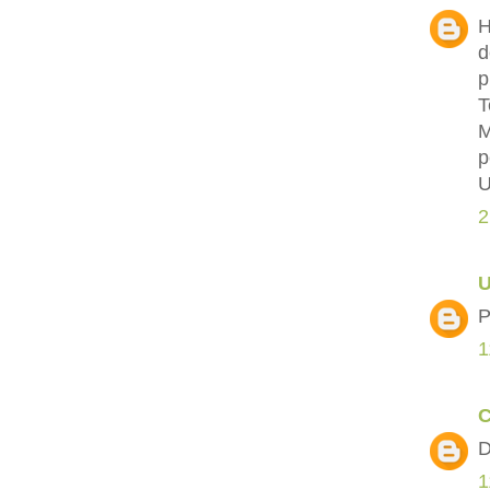
H
d
p
T
M
p
U
2
P
1
C
D
1