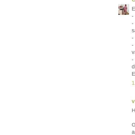
E
-
-
s
-
-
v
-
d
E
1
v
H
G
a