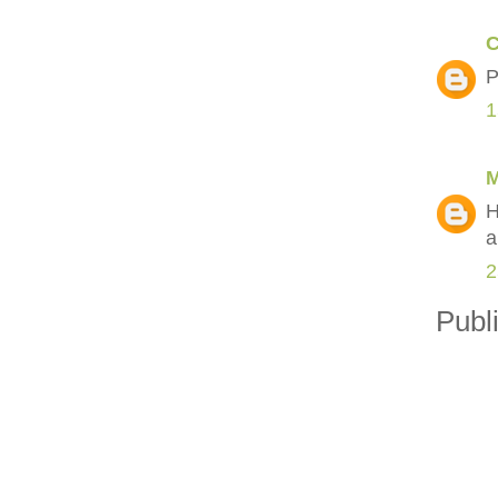
C
P
1
M
H
a
2
Publ