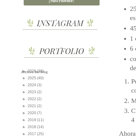
25
es
45
1 
6 
co
de
►
2026
(38)
Archivo del blog
►
2025
(40)
P
►
2024
(3)
c
►
2023
(2)
►
2022
(2)
M
►
2021
(2)
C
►
2020
(7)
4
►
2019
(11)
►
2018
(14)
Ahora 
►
2017
(25)