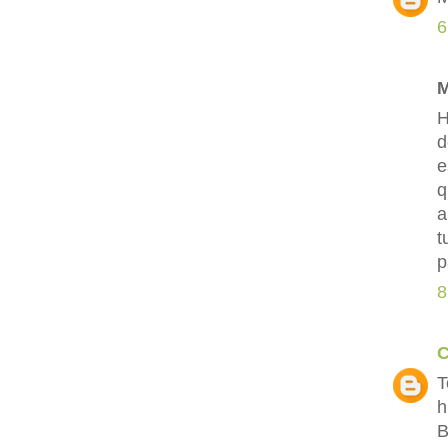
6
M
H
d
e
q
a
t
p
8
C
T
h
B