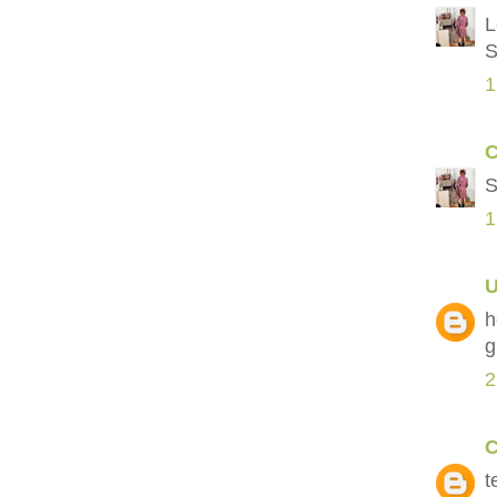
L
S
1
C
S
1
h
g
2
C
t