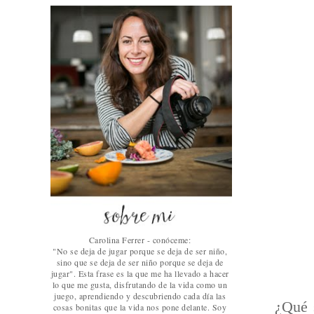
Carolina Ferrer - conóceme:
"No se deja de jugar porque se deja de ser niño,
sino que se deja de ser niño porque se deja de
jugar". Esta frase es la que me ha llevado a hacer
lo que me gusta, disfrutando de la vida como un
juego, aprendiendo y descubriendo cada día las
¿Qué 
cosas bonitas que la vida nos pone delante. Soy