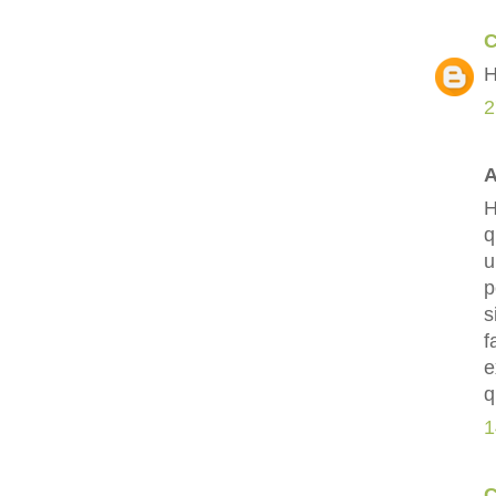
C
H
2
A
H
q
u
p
s
f
e
q
1
C