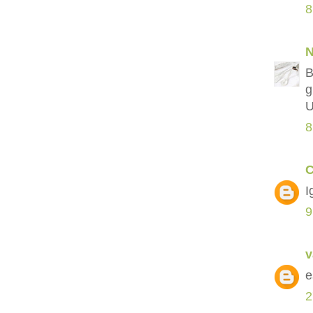
8
N
B
g
U
8
C
I
9
v
e
2