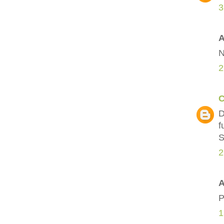
3
A
N
2
C
D
f
S
2
A
P
1