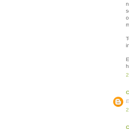
n
s
o
m
T
i
E
h
2
C
E
2
C