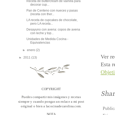
Receta de buttercream de vainilla para
decorar cup...
Pan de Centeno con nueces y pasas
(receta con ther...
LA receta de cupcakes de chocolate,
pero LA receta...
Desayuno con avena: copos de avena
con leche y top...
Unidades de Medida Cocina -
Equivalencias
►
enero
(2)
Ver re
►
2011
(13)
Esta r
Objet
COPYRIGHT
Puedes compartir mis imágenes y recetas
siempre y cuando pongas un enlace a mi post
original o bien a lacocinadecarolina.com.
Publi
NOTA