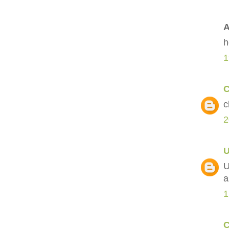
A
h
1
C
c
2
U
a
1
C