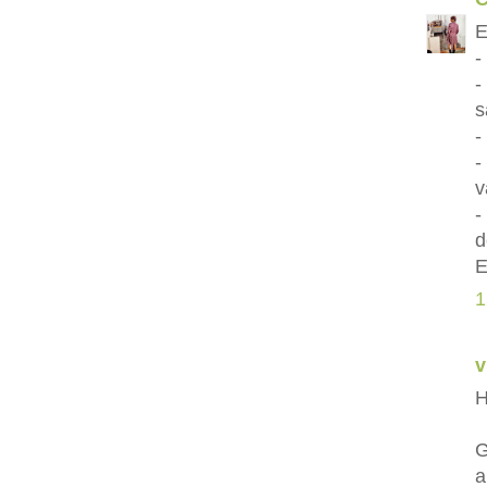
E
-
-
s
-
-
v
-
d
E
1
v
H
G
a