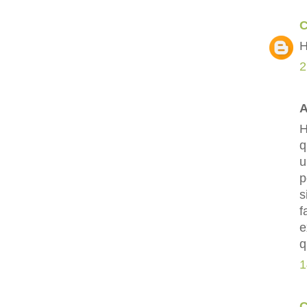
C
H
2
A
H
q
u
p
s
f
e
q
1
C