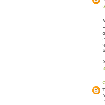
6
M
H
d
e
q
a
t
p
8
C
T
h
B