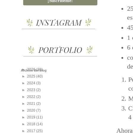
25
es
45
1 
6 
co
de
►
2026
(38)
Archivo del blog
►
2025
(40)
P
►
2024
(3)
c
►
2023
(2)
►
2022
(2)
M
►
2021
(2)
C
►
2020
(7)
4
►
2019
(11)
►
2018
(14)
Ahora 
►
2017
(25)