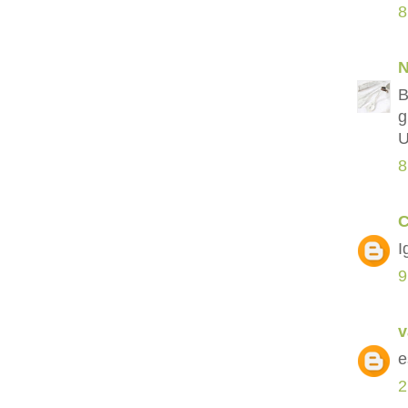
8
N
B
g
U
8
C
I
9
v
e
2