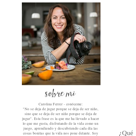
Carolina Ferrer - conóceme:
"No se deja de jugar porque se deja de ser niño,
sino que se deja de ser niño porque se deja de
jugar". Esta frase es la que me ha llevado a hacer
lo que me gusta, disfrutando de la vida como un
juego, aprendiendo y descubriendo cada día las
¿Qué 
cosas bonitas que la vida nos pone delante. Soy