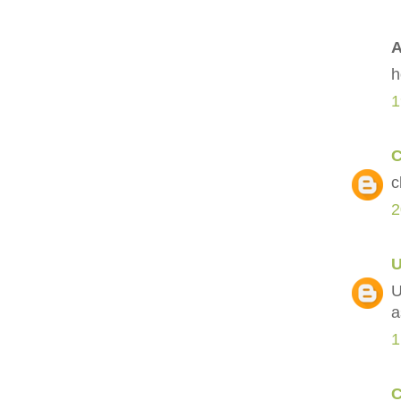
A
h
1
C
c
2
U
a
1
C