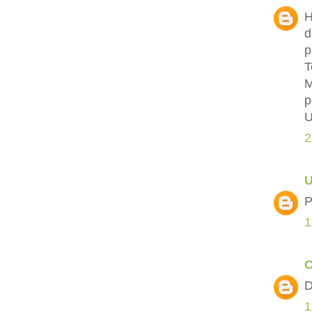
H
d
p
T
M
p
U
2
P
1
C
D
1