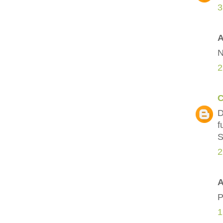
3
A
N
2
C
D
f
S
2
A
P
1