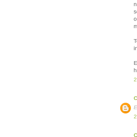
n
s
o
m
T
i
E
h
2
C
E
2
C