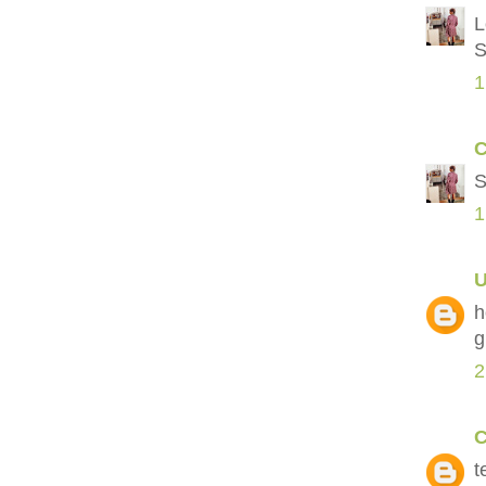
L
S
1
C
S
1
h
g
2
C
t