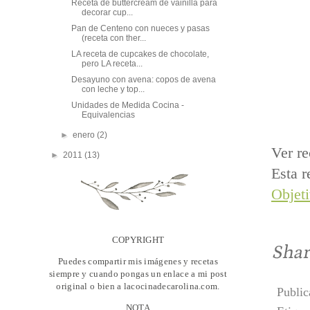
Receta de buttercream de vainilla para
decorar cup...
Pan de Centeno con nueces y pasas
(receta con ther...
LA receta de cupcakes de chocolate,
pero LA receta...
Desayuno con avena: copos de avena
con leche y top...
Unidades de Medida Cocina -
Equivalencias
►
enero
(2)
Ver re
►
2011
(13)
Esta r
Objet
COPYRIGHT
Puedes compartir mis imágenes y recetas
siempre y cuando pongas un enlace a mi post
original o bien a lacocinadecarolina.com.
Publi
NOTA