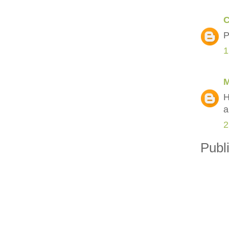
C
P
1
M
H
a
2
Publ