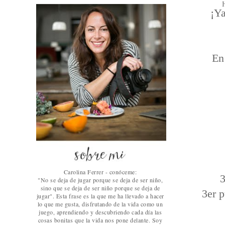
¡Ya
En
Carolina Ferrer - conóceme:
3
"No se deja de jugar porque se deja de ser niño,
sino que se deja de ser niño porque se deja de
3er 
jugar". Esta frase es la que me ha llevado a hacer
lo que me gusta, disfrutando de la vida como un
juego, aprendiendo y descubriendo cada día las
cosas bonitas que la vida nos pone delante. Soy