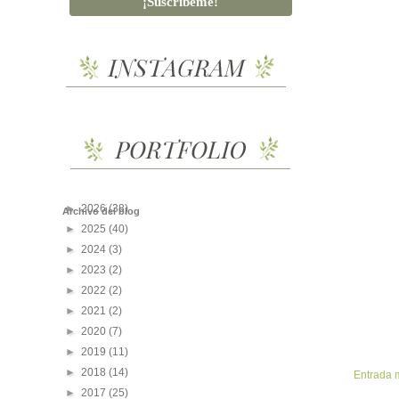
►
2026
(38)
Archivo del blog
►
2025
(40)
►
2024
(3)
►
2023
(2)
►
2022
(2)
►
2021
(2)
►
2020
(7)
►
2019
(11)
►
2018
(14)
Entrada 
►
2017
(25)