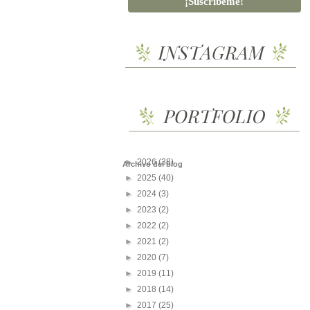
►
2026
(38)
Archivo del blog
►
2025
(40)
►
2024
(3)
►
2023
(2)
►
2022
(2)
►
2021
(2)
►
2020
(7)
►
2019
(11)
►
2018
(14)
►
2017
(25)