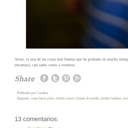
Aviso, es una de las cosas más buenas que he probado en mucho tiempo
encantará, casi tanto como a vosotros.
Publicado por
Carolina
Etiquetas:
como hacer polos
,
helado casero
,
helado de nutella
,
moldes helados
,
noc
13 comentarios: