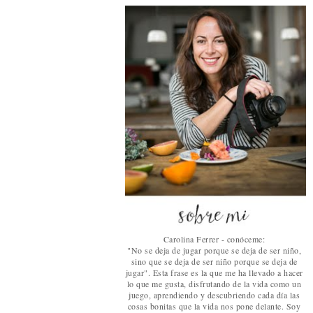
Carolina Ferrer - conóceme:
"No se deja de jugar porque se deja de ser niño,
sino que se deja de ser niño porque se deja de
jugar". Esta frase es la que me ha llevado a hacer
lo que me gusta, disfrutando de la vida como un
juego, aprendiendo y descubriendo cada día las
cosas bonitas que la vida nos pone delante. Soy