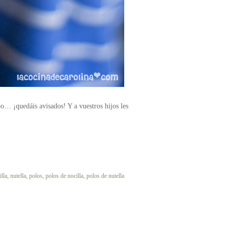
… ¡quedáis avisados! Y a vuestros hijos les
illa
,
nutella
,
polos
,
polos de nocilla
,
polos de nutella