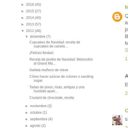
►
2016
(45)
M
►
2015
(27)
Q
►
2014
(40)
a
►
2013
(57)
j
▼
2012
(48)
B
▼
diciembre
(7)
Cupcakes de Navidad: receta de
cupcakes de canela ...
S
¡Felices fiestas!
1
Receta de postre de Navidad: Melocotón
al Grand Ma...
Galleta muñeco de nieve
A
Cómo hacer azúcar de colores o sanding
sugar
E
Tartas de pisos, risas, amigas y una
humilde apari...
2
Coulant de chocolate, receta
►
noviembre
(3)
C
►
octubre
(1)
s
►
septiembre
(4)
►
agosto
(2)
2