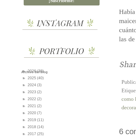
Había 
maicen
cuánt
las d
►
2026
(38)
Archivo del blog
►
2025
(40)
Publi
►
2024
(3)
Etique
►
2023
(2)
como h
►
2022
(2)
►
2021
(2)
decora
►
2020
(7)
►
2019
(11)
►
2018
(14)
6 co
►
2017
(25)