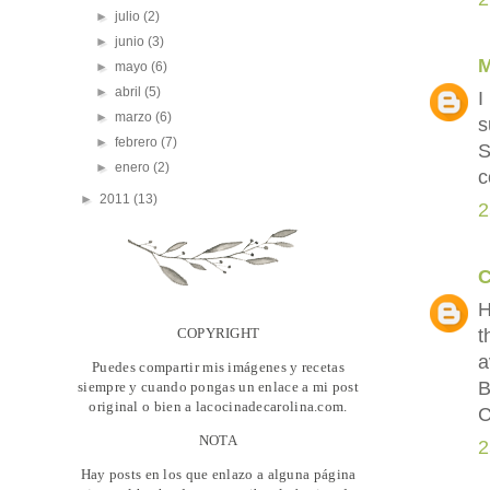
►
julio
(2)
►
junio
(3)
►
mayo
(6)
►
abril
(5)
I
►
marzo
(6)
s
►
febrero
(7)
S
►
enero
(2)
c
►
2011
(13)
2
C
H
COPYRIGHT
t
a
Puedes compartir mis imágenes y recetas
B
siempre y cuando pongas un enlace a mi post
original o bien a lacocinadecarolina.com.
C
NOTA
2
Hay posts en los que enlazo a alguna página