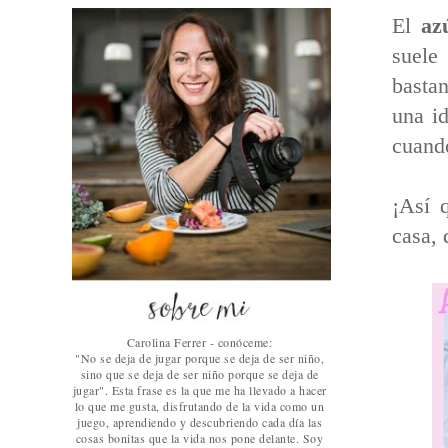
El
az
suel
basta
una i
cuand
¡Así 
casa, 
Carolina Ferrer - conóceme:
"No se deja de jugar porque se deja de ser niño,
sino que se deja de ser niño porque se deja de
jugar". Esta frase es la que me ha llevado a hacer
lo que me gusta, disfrutando de la vida como un
juego, aprendiendo y descubriendo cada día las
cosas bonitas que la vida nos pone delante. Soy