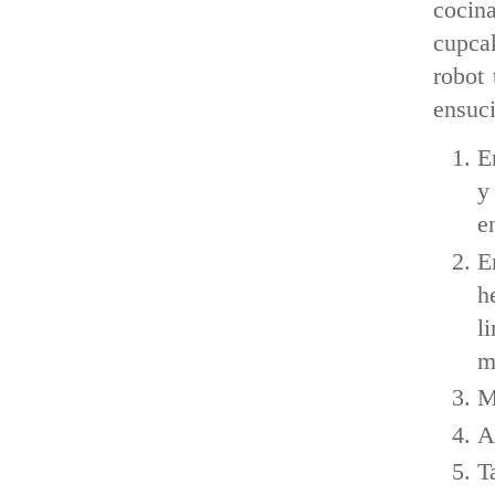
cocina
cupcak
robot 
ensuci
E
y
e
E
h
l
m
M
A
T