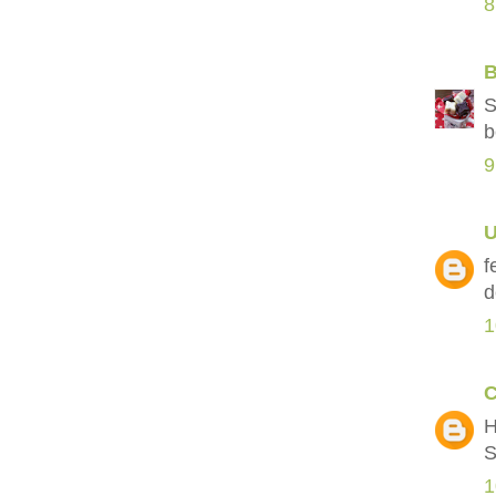
8
B
S
b
9
f
d
1
C
H
S
1