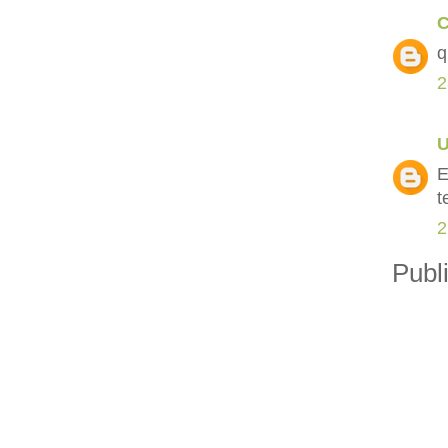
C
q
2
E
t
2
Publ