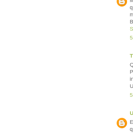
M
q
m
B
S
5
T
Q
P
i
U
5
E
q