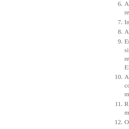
A
r
I
A
E
s
r
E
A
c
m
R
m
O