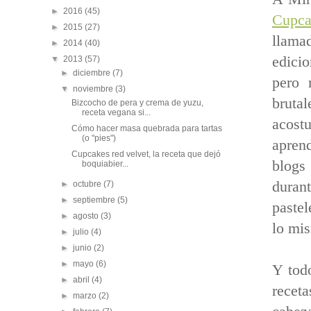
►
2016
(45)
Cupc
►
2015
(27)
llama
►
2014
(40)
edicio
▼
2013
(57)
►
diciembre
(7)
pero 
▼
noviembre
(3)
bruta
Bizcocho de pera y crema de yuzu,
receta vegana si...
acostu
Cómo hacer masa quebrada para tartas
(o "pies")
aprend
Cupcakes red velvet, la receta que dejó
blogs 
boquiabier...
durant
►
octubre
(7)
►
septiembre
(5)
pastel
►
agosto
(3)
lo mis
►
julio
(4)
►
junio
(2)
►
mayo
(6)
Y tod
►
abril
(4)
recet
►
marzo
(2)