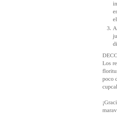
i
e
e
A
j
d
DECO
Los re
florit
poco d
cupca
¡Grac
maravi