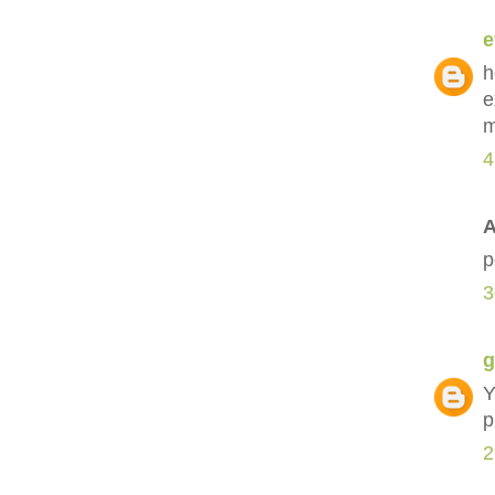
e
h
e
m
4
A
p
3
g
Y
p
2