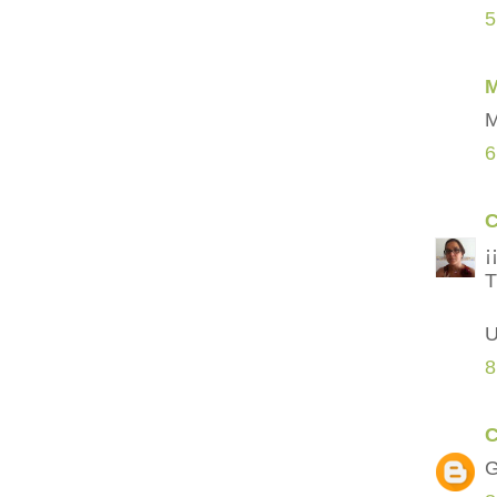
5
M
M
6
¡
T
U
8
C
G