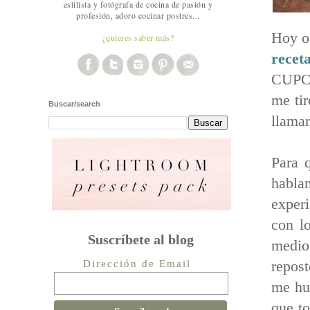
estilista y fotógrafa de cocina de pasión y
profesión, adoro cocinar postres...
Hoy os
¿quieres saber más?
recet
CUPCA
me tir
Buscar/search
llamar
Para 
habla
experi
con l
Suscríbete al blog
medio
repost
Dirección de Email
me hub
que t