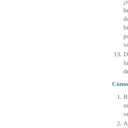
¿
h
d
h
p
s
D
l
d
Cómo 
B
n
v
A