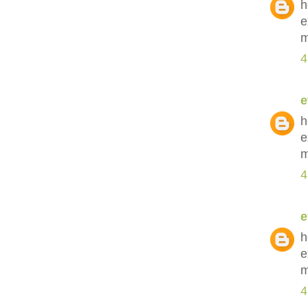
h
e
m
4
e
h
e
m
4
e
h
e
m
4