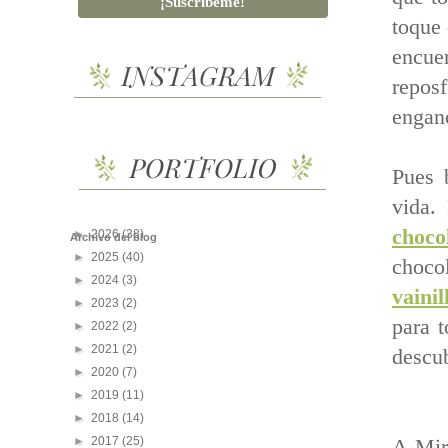
toque 
encue
repos
enganc
Pues 
vida.
choco
►
2026
(38)
Archivo del blog
►
2025
(40)
choco
►
2024
(3)
vaini
►
2023
(2)
para t
►
2022
(2)
►
2021
(2)
descub
►
2020
(7)
►
2019
(11)
►
2018
(14)
►
2017
(25)
A Mir