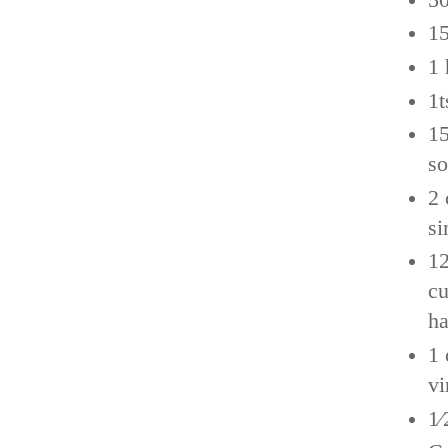
15
1 
1t
15
so
2 
si
12
cu
ha
1 
vi
1⁄