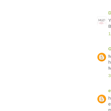
D
Y
B
1
G
M
h
M
3
e
h
e
m