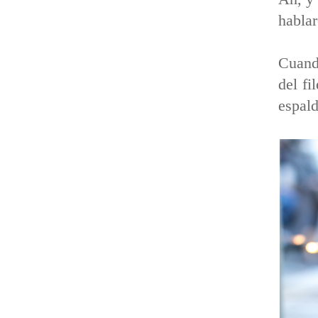
hablar
Cuando
del fi
espald