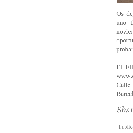
Os de
uno t
novie
oport
probar
EL F
www.e
Calle
Barce
Publi