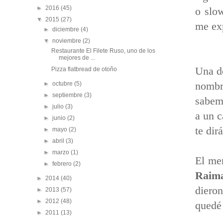
►
2016
(45)
o slo
▼
2015
(27)
me exp
►
diciembre
(4)
▼
noviembre
(2)
Restaurante El Filete Ruso, uno de los
mejores de ...
Una de
Pizza flatbread de otoño
►
octubre
(5)
nombr
►
septiembre
(3)
sabem
►
julio
(3)
a un c
►
junio
(2)
te dir
►
mayo
(2)
►
abril
(3)
►
marzo
(1)
El me
►
febrero
(2)
Raim
►
2014
(40)
dieron
►
2013
(57)
►
2012
(48)
quedé 
►
2011
(13)