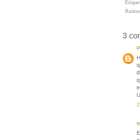
Etique
Raima
3 co
P
H
q
d
q
e
U
2
E