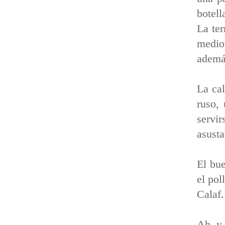
botell
La ter
medio
además
La cal
ruso,
servi
asust
El bue
el pol
Calaf.
Ah, y 