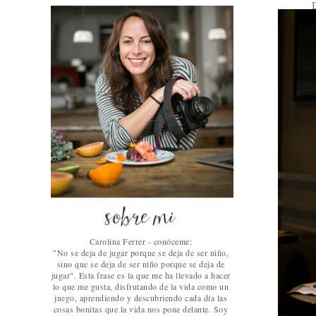
Carolina Ferrer - conóceme:
"No se deja de jugar porque se deja de ser niño,
sino que se deja de ser niño porque se deja de
jugar". Esta frase es la que me ha llevado a hacer
lo que me gusta, disfrutando de la vida como un
juego, aprendiendo y descubriendo cada día las
cosas bonitas que la vida nos pone delante. Soy