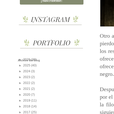
Otro 
pierd
los re
ofrec
►
2026
(38)
Archivo del blog
ofrec
►
2025
(40)
►
2024
(3)
negro.
►
2023
(2)
►
2022
(2)
Despué
►
2021
(2)
►
2020
(7)
por el
►
2019
(11)
la fi
►
2018
(14)
sigui
►
2017
(25)