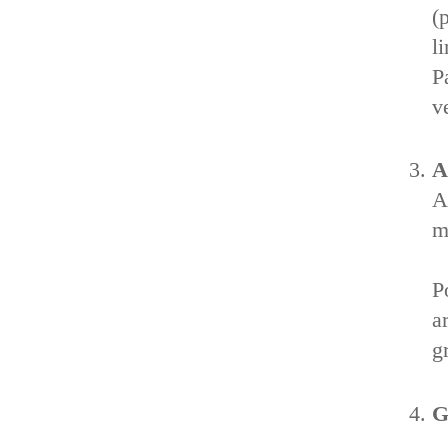
(
l
P
v
A
A
m
P
a
g
G