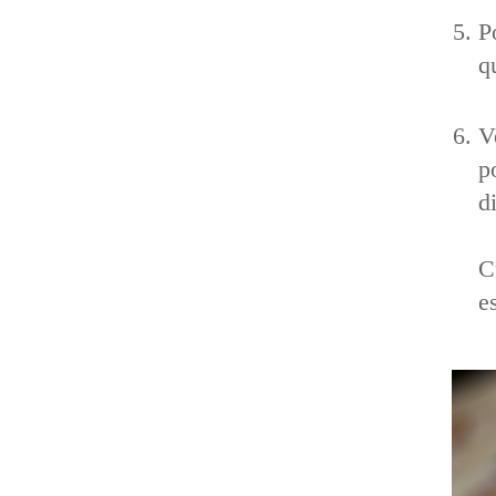
P
q
V
p
d
C
e