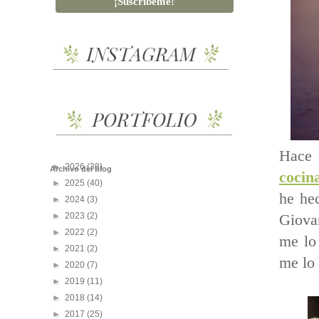
Hace 
►
2026
(38)
Archivo del blog
cocina
►
2025
(40)
he he
►
2024
(3)
►
2023
(2)
Giova
►
2022
(2)
me lo
►
2021
(2)
me lo 
►
2020
(7)
►
2019
(11)
►
2018
(14)
►
2017
(25)