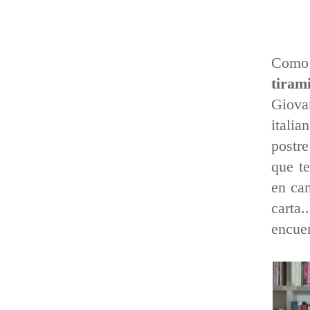
Como 
tiram
Giova
italia
postre
que te
en cam
carta
encuen