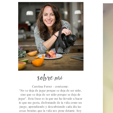
Carolina Ferrer - conóceme:
"No se deja de jugar porque se deja de ser niño,
sino que se deja de ser niño porque se deja de
jugar". Esta frase es la que me ha llevado a hacer
lo que me gusta, disfrutando de la vida como un
juego, aprendiendo y descubriendo cada día las
cosas bonitas que la vida nos pone delante. Soy