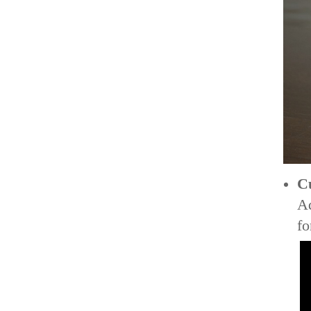
Cu
A
fo