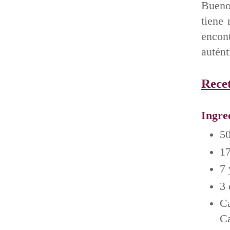
Bueno,
tiene
encont
autént
Recet
Ingre
50
17
7
3 
Ca
Ca