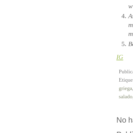
w
A
m
m
B
IG
Publi
Etique
griega
salado
No h