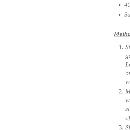
40
Sa
Meth
S
g
L
o
w
M
w
s
o
S