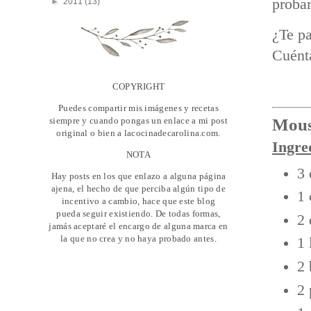
probar
►
2011
(13)
¿Te pa
Cuént
COPYRIGHT
Puedes compartir mis imágenes y recetas
siempre y cuando pongas un enlace a mi post
Mous
original o bien a lacocinadecarolina.com.
Ingre
NOTA
3
Hay posts en los que enlazo a alguna página
ajena, el hecho de que perciba algún tipo de
1 
incentivo a cambio, hace que este blog
pueda seguir existiendo. De todas formas,
2 
jamás aceptaré el encargo de alguna marca en
la que no crea y no haya probado antes.
1 
2 
2 