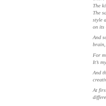
The ki
The sa
style 
on its
And s
brain,
For me
It’s m
And th
creati
At fir
differ