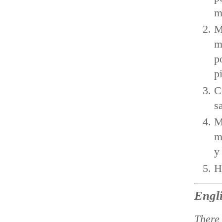
m
M
m
p
p
C
s
M
m
y
H
Engli
There 