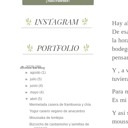
Hay al
De esa
la hor
bodegó
pensar
▼
2026
(38)
Archivo del blog
Y , a 
►
agosto
(1)
tuvier
►
julio
(5)
►
junio
(4)
Para m
►
mayo
(4)
Es mi 
▼
abril
(5)
Mermelada casera de frambuesa y chía
Yogur casero vegano de anacardos
Y así 
Moussaka de lentejas
moussa
Bizcocho de cardamomo y semillas de