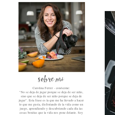
Carolina Ferrer - conóceme:
"No se deja de jugar porque se deja de ser niño,
sino que se deja de ser niño porque se deja de
jugar". Esta frase es la que me ha llevado a hacer
lo que me gusta, disfrutando de la vida como un
juego, aprendiendo y descubriendo cada día las
cosas bonitas que la vida nos pone delante. Soy