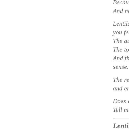
Becau
And no
Lentil
you fe
The au
The to
And t
sense.
The re
and en
Does 
Tell m
Lent