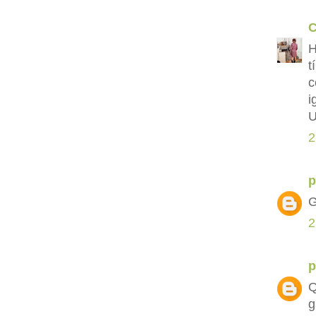
C
H
t
c
i
U
2
p
G
2
p
Q
g