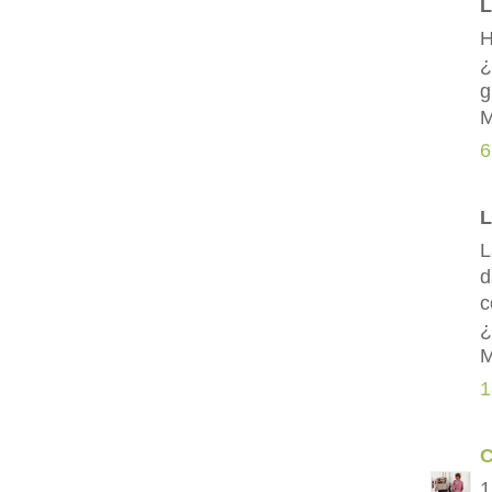
L
H
¿
g
M
6
L
L
d
c
¿
M
1
C
1