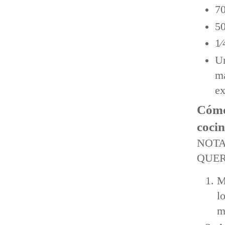
70
50
1⁄
Un
má
ex
Cómo
cocin
NOT
QUER
M
l
m