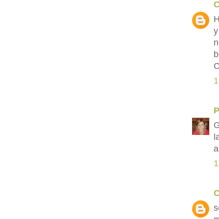
C
H
y
n
b
C
1
P
G
l
a
1
C
s