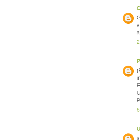
C
G
v
a
2
P
¡
i
F
U
P
6
s