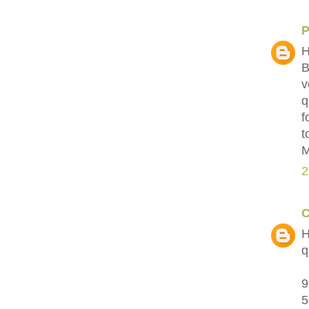
P
H
B
v
q
f
t
M
2
C
H
q
9
5