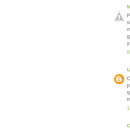
M
P
s
m
g
y
8
C
p
q
m
1
C