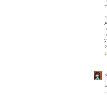
m
Y
t
m
A
h
u
y
b
1
L
M
i
F
2