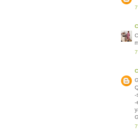
7
C
C
m
7
C
G
Q
-
-
y
G
7