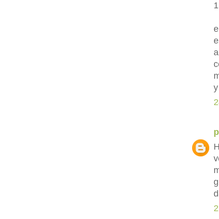
1
e
e
a
c
m
y
2
p
H
v
m
g
d
2