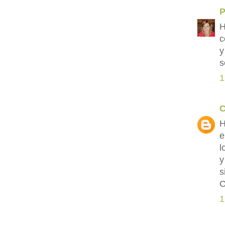
P
H
c
y
s
1
C
H
e
l
y
s
C
1