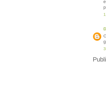
e
p
1
D
C
g
3
Publ