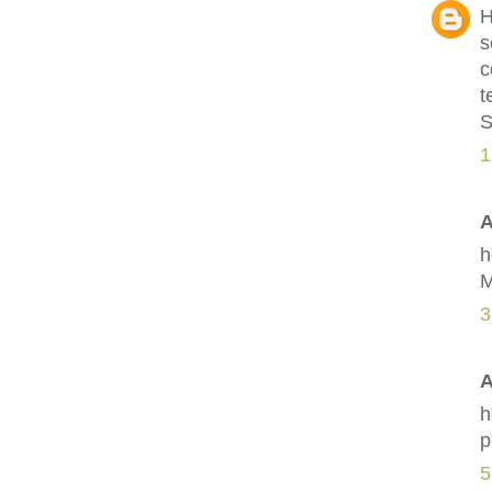
H
s
c
t
S
1
A
h
M
3
A
h
p
5