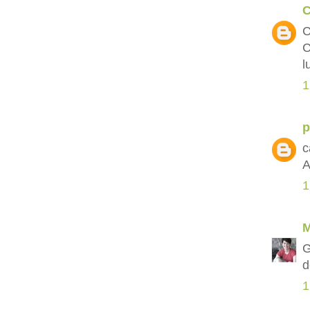
C
C
C
l
1
p
c
A
1
M
G
d
1