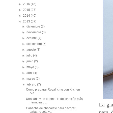
►
2016
(45)
►
2015
(27)
►
2014
(40)
▼
2013
(57)
►
diciembre
(7)
►
noviembre
(3)
►
octubre
(7)
►
septiembre
(5)
►
agosto
(3)
►
julio
(4)
►
junio
(2)
►
mayo
(6)
►
abril
(4)
►
marzo
(2)
▼
febrero
(7)
Cómo preparar Royal Icing con Kitchen
Aid
Una tarta y un poema: la descripción más
hermosa d...
La gla
Ganache de chocolate para decorar
para 
tartas, receta y...