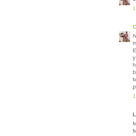
1
C
N
m
E
y
h
b
M
p
1
L
M
M