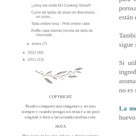
¡¡¡Hoy me visita MJ Cooking Show!!!
poros
Curso de tartas de pisos en Barcelona...
están 
un curso ...
Tarta ombre rosa - Pink ombre cake
Ruffle cake tutorial (receta de tarta de
Tambi
chocolate...
sigue 
►
enero
(7)
►
2012
(48)
►
2011
(13)
Si ut
ingred
aromas
no es
COPYRIGHT
Puedes compartir mis imágenes y recetas
La me
siempre y cuando pongas un enlace a mi post
huevo 
original o bien a lacocinadecarolina.com.
NOTA
Hay posts en los que enlazo a alguna página