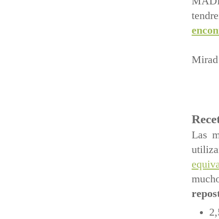
MADRE
tendr
encont
Mirad 
Recet
Las m
util
equiva
much
repos
2,