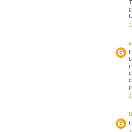
T
g
U
2
s
H
b
m
d
d
p
2
h
1