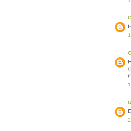
C
H
1
C
H
d
m
1
E
2