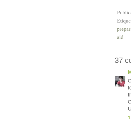
Publi
Etique
prepar
aid
37 c
M
C
t
t
C
U
1