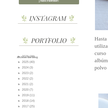
Hasta
utili
curso
►
2026
(38)
Archivo del blog
albúm
►
2025
(40)
polvo
►
2024
(3)
►
2023
(2)
►
2022
(2)
►
2021
(2)
►
2020
(7)
►
2019
(11)
►
2018
(14)
►
2017
(25)