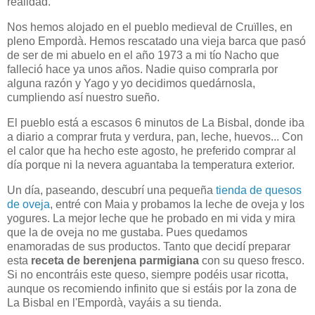
realidad.
Nos hemos alojado en el pueblo medieval de Cruïlles, en
pleno Empordà. Hemos rescatado una vieja barca que pasó
de ser de mi abuelo en el año 1973 a mi tío Nacho que
falleció hace ya unos años. Nadie quiso comprarla por
alguna razón y Yago y yo decidimos quedárnosla,
cumpliendo así nuestro sueño.
El pueblo está a escasos 6 minutos de La Bisbal, donde iba
a diario a comprar fruta y verdura, pan, leche, huevos... Con
el calor que ha hecho este agosto, he preferido comprar al
día porque ni la nevera aguantaba la temperatura exterior.
Un día, paseando, descubrí una pequeña
tienda de quesos
de oveja
, entré con Maia y probamos la leche de oveja y los
yogures. La mejor leche que he probado en mi vida y mira
que la de oveja no me gustaba. Pues quedamos
enamoradas de sus productos. Tanto que decidí preparar
esta
receta de berenjena parmigiana
con su queso fresco.
Si no encontráis este queso, siempre podéis usar ricotta,
aunque os recomiendo infinito que si estáis por la zona de
La Bisbal en l'Empordà, vayáis a su tienda.