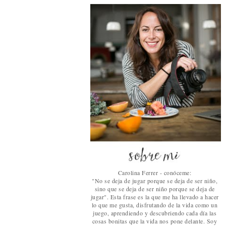
Carolina Ferrer - conóceme:
"No se deja de jugar porque se deja de ser niño,
sino que se deja de ser niño porque se deja de
jugar". Esta frase es la que me ha llevado a hacer
lo que me gusta, disfrutando de la vida como un
juego, aprendiendo y descubriendo cada día las
cosas bonitas que la vida nos pone delante. Soy