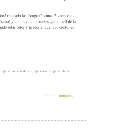
abré retocado las fotografías unas 5 veces cada
ésimo) y que llevo unos meses que a las 8 de la
do estas fotos y la receta, que, por cierto, es
in gluten
,
recetas dulces
,
reposteria
,
sin gluten
,
tarta
Entradas antiguas