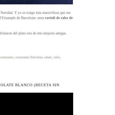
 Navidad. Y yo os traigo ésta maravillosa que me
l'Eixample de Barcelona: unos
ravioli de rabo de
frutaron del plato tres de mis mejores amigas.
estaurantes
,
restaurantes Barcelona
,
salado
,
video
,
COLATE BLANCO (RECETA SIN