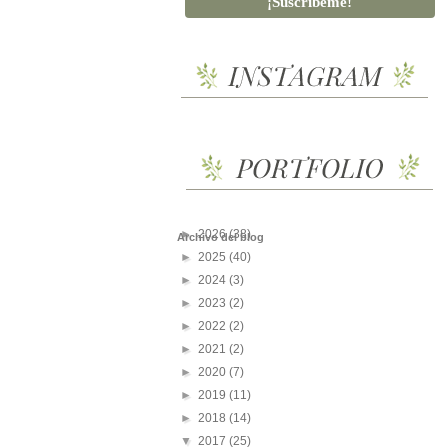
►
2026
(38)
Archivo del blog
►
2025
(40)
►
2024
(3)
►
2023
(2)
►
2022
(2)
►
2021
(2)
►
2020
(7)
►
2019
(11)
►
2018
(14)
▼
2017
(25)