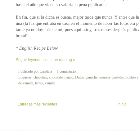
hasta el año que viene no valdría la pena publicarla.
En fin, que si la dicha es buena, mejor tarde que nunca. Y entre que h
una (la luz que entraba en casa en el momento de hacer las fotos era p
tarde ya no doy más de mí, pues aquí estoy, tres meses después publican
brutal!
* English Recipe Below
Seguir leyendo, continue reading »
Publicado por
Carolina
1 comentario:
Etiquetas:
chocolate
,
chocolate blanco
,
Dulce
,
ganache
,
mousse
,
pasteles
,
postres s
de vainilla
,
tartas
,
vainilla
Entradas más recientes
Inicio