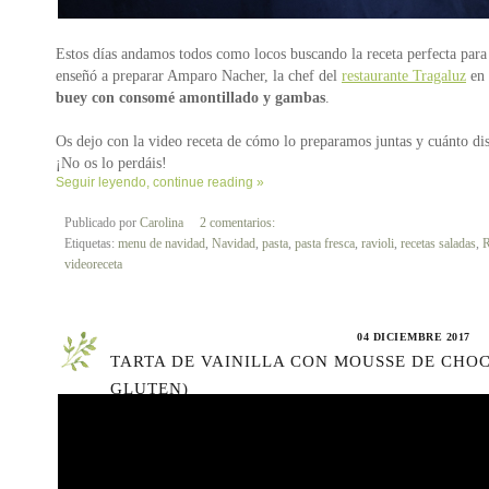
Estos días andamos todos como locos buscando la receta perfecta para
enseñó a preparar Amparo Nacher, la chef del
restaurante Tragaluz
en 
buey con consomé amontillado y gambas
.
Os dejo con la video receta de cómo lo preparamos juntas y cuánto dis
¡No os lo perdáis!
Seguir leyendo, continue reading »
Publicado por
Carolina
2 comentarios:
Etiquetas:
menu de navidad
,
Navidad
,
pasta
,
pasta fresca
,
ravioli
,
recetas saladas
,
R
videoreceta
04 DICIEMBRE 2017
TARTA DE VAINILLA CON MOUSSE DE CHO
GLUTEN)