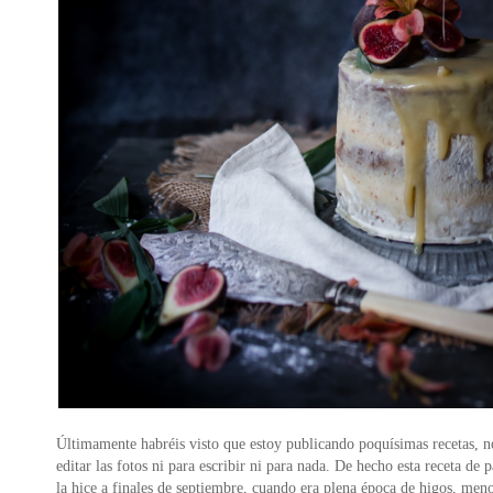
Últimamente habréis visto que estoy publicando poquísimas recetas, n
editar las fotos ni para escribir ni para nada. De hecho esta receta de
la hice a finales de septiembre, cuando era plena época de higos, meno