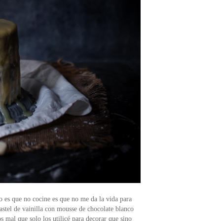
o es que no cocine es que no me da la vida para
 pastel de vainilla con mousse de chocolate blanco
s mal que solo los utilicé para decorar que sino