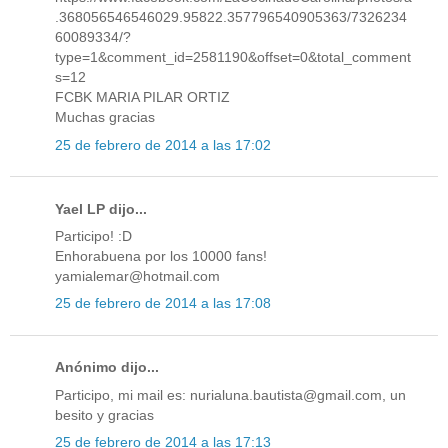
.368056546546029.95822.357796540905363/7326234
60089334/?
type=1&comment_id=2581190&offset=0&total_comment
s=12
FCBK MARIA PILAR ORTIZ
Muchas gracias
25 de febrero de 2014 a las 17:02
Yael LP dijo...
Participo! :D
Enhorabuena por los 10000 fans!
yamialemar@hotmail.com
25 de febrero de 2014 a las 17:08
Anónimo dijo...
Participo, mi mail es: nurialuna.bautista@gmail.com, un
besito y gracias
25 de febrero de 2014 a las 17:13