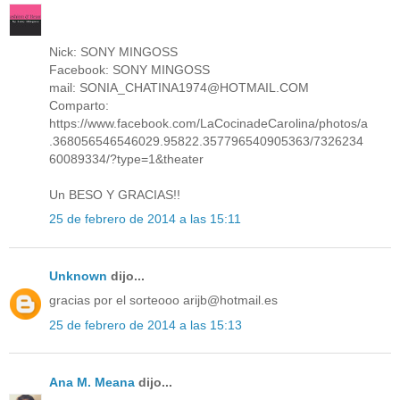
Nick: SONY MINGOSS
Facebook: SONY MINGOSS
mail: SONIA_CHATINA1974@HOTMAIL.COM
Comparto:
https://www.facebook.com/LaCocinadeCarolina/photos/a
.368056546546029.95822.357796540905363/7326234
60089334/?type=1&theater
Un BESO Y GRACIAS!!
25 de febrero de 2014 a las 15:11
Unknown
dijo...
gracias por el sorteooo arijb@hotmail.es
25 de febrero de 2014 a las 15:13
Ana M. Meana
dijo...