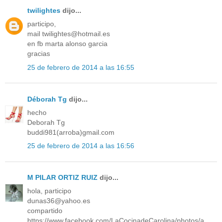
twilightes
dijo...
participo,
mail twilightes@hotmail.es
en fb marta alonso garcia
gracias
25 de febrero de 2014 a las 16:55
Déborah Tg
dijo...
hecho
Deborah Tg
buddi981(arroba)gmail.com
25 de febrero de 2014 a las 16:56
M PILAR ORTIZ RUIZ
dijo...
hola, participo
dunas36@yahoo.es
compartido
https://www.facebook.com/LaCocinadeCarolina/photos/a