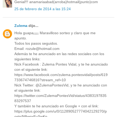
Genial!!! anamariaabad(arroba)hotmail(punto)com
25 de febrero de 2014 a las 15:24
Zulema
dijo...
Hola guapa¡¡¡¡ Maravilloso sorteo y claro que me
apunto.
Todos los pasos seguidos.
Email: rozule@hotmail.com
Además te he anunciado en las redes sociales con los
siguientes links:
Nick Facebook : Zulema Pontes Vidal, y te he anunciado
con el siguiente link:
https://www.facebook.com/zulema.pontesvidal/posts/619
733674746816?stream_ref=10
Nick Twitter: @ZulemaPontesVid, y te he anunciado con
el siguiente link:
https://twitter.com/ZulemaPontesVid/status/4383197835
83297537
Y también te he anunciado en Google + con el link:
https://plus.google.com/u/0/112890527774042129270/p
osts/N8wqxEuSwKp