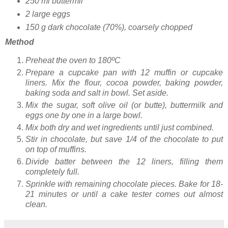
250 ml buttermil
2 large eggs
150 g dark chocolate (70%), coarsely chopped
Method
Preheat the oven to 180ºC
Prepare a cupcake pan with 12 muffin or cupcake
liners. Mix the flour, cocoa powder, baking powder,
baking soda and salt in bowl. Set aside.
Mix the sugar, soft olive oil (or butte), buttermilk and
eggs one by one in a large bowl.
Mix both dry and wet ingredients until just combined.
Stir in chocolate, but save 1/4 of the chocolate to put
on top of muffins.
Divide batter between the 12 liners, filling them
completely full.
Sprinkle with remaining chocolate pieces. Bake for 18-
21 minutes or until a cake tester comes out almost
clean.