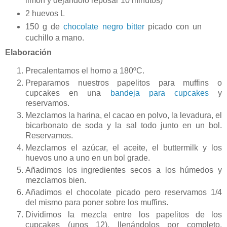
limón y dejándolo reposar 10 minutos)
2 huevos L
150 g de
chocolate negro bitter
picado con un
cuchillo a mano.
Elaboración
Precalentamos el horno a 180ºC.
Preparamos nuestros papelitos para muffins o
cupcakes en una
bandeja para cupcakes
y
reservamos.
Mezclamos la harina, el cacao en polvo, la levadura, el
bicarbonato de soda y la sal todo junto en un bol.
Reservamos.
Mezclamos el azúcar, el aceite, el buttermilk y los
huevos uno a uno en un bol grade.
Añadimos los ingredientes secos a los húmedos y
mezclamos bien.
Añadimos el chocolate picado pero reservamos 1/4
del mismo para poner sobre los muffins.
Dividimos la mezcla entre los papelitos de los
cupcakes (unos 12), llenándolos por completo.