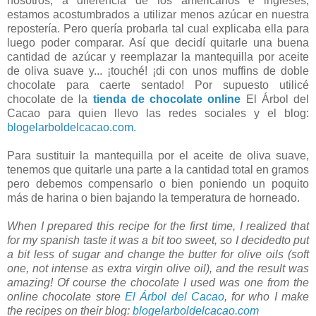
nosotros, a diferencia de los americanos e ingleses,
estamos acostumbrados a utilizar menos azúcar en nuestra
repostería. Pero quería probarla tal cual explicaba ella para
luego poder comparar. Así que decidí quitarle una buena
cantidad de azúcar y reemplazar la mantequilla por aceite
de oliva suave y... ¡touché! ¡di con unos muffins de doble
chocolate para caerte sentado! Por supuesto utilicé
chocolate de la
tienda de chocolate online
El Árbol del
Cacao para quien llevo las redes sociales y el blog:
blogelarboldelcacao.com.
Para sustituir la mantequilla por el aceite de oliva suave,
tenemos que quitarle una parte a la cantidad total en gramos
pero debemos compensarlo o bien poniendo un poquito
más de harina o bien bajando la temperatura de horneado.
When I prepared this recipe for the first time, I realized that
for my spanish taste it was a bit too sweet, so I decidedto put
a bit less of sugar and change the butter for olive oils (soft
one, not intense as extra virgin olive oil), and the result was
amazing! Of course the chocolate I used was one from the
online chocolate store
El Árbol del Cacao
, for who I make
the recipes on their blog:
blogelarboldelcacao.com