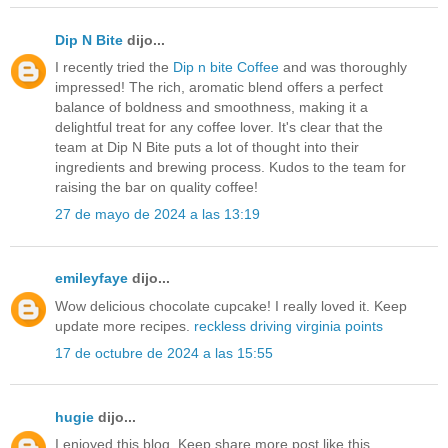
Dip N Bite
dijo...
I recently tried the
Dip n bite Coffee
and was thoroughly
impressed! The rich, aromatic blend offers a perfect
balance of boldness and smoothness, making it a
delightful treat for any coffee lover. It's clear that the
team at Dip N Bite puts a lot of thought into their
ingredients and brewing process. Kudos to the team for
raising the bar on quality coffee!
27 de mayo de 2024 a las 13:19
emileyfaye
dijo...
Wow delicious chocolate cupcake! I really loved it. Keep
update more recipes.
reckless driving virginia points
17 de octubre de 2024 a las 15:55
hugie
dijo...
I enjoyed this blog. Keep share more post like this.