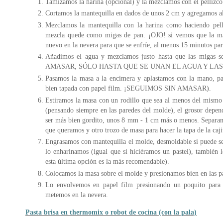
Tamizamos la harina (opcional) y la mezclamos con el pellizco 
Cortamos la mantequilla en dados de unos 2 cm y agregamos al 
Mezclamos la mantequilla con la harina como haciendo pelli
mezcla quede como migas de pan. ¡OJO! si vemos que la ma
nuevo en la nevera para que se enfríe, al menos 15 minutos para
Añadimos el agua y mezclamos justo hasta que las migas s
AMASAR, SÓLO HASTA QUE SE UNAN EL AGUA Y LAS
Pasamos la masa a la encimera y aplastamos con la mano, pa
bien tapada con papel film. ¡SEGUIMOS SIN AMASAR).
Estiramos la masa con un rodillo que sea al menos del mismo
(pensando siempre en las paredes del molde), el grosor depend
ser más bien gordito, unos 8 mm - 1 cm más o menos. Separam
que queramos y otro trozo de masa para hacer la tapa de la caji
Engrasamos con mantequilla el molde, desmoldable si puede ser
lo enharinamos (igual que si hiciéramos un pastel), también 
esta última opción es la más recomendable).
Colocamos la masa sobre el molde y presionamos bien en las pa
Lo envolvemos en papel film presionando un poquito para 
metemos en la nevera.
Pasta brisa en thermomix o robot de cocina (con la pala)