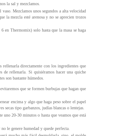
mos la sal y mezclamos.
l vaso. Mezclamos unos segundos a alta velocidad
que la mezcla esté arenosa y no se aprecien trozos
 6 en Thermomix) solo hasta que la masa se haga
 rellenarla directamente con los ingredientes que
s de rellenarla. Si quisiéramos hacer una quiche
tes son bastante húmedos.
í evitaremos que se formen burbujas que hagan que
rnear encima y algo que haga peso sobre el papel
es secas tipo garbanzos, judías blancas o lentejas.
te uno 20-30 minutos o hasta que veamos que está
or no le genere humedad y quede perfecta.
rá mucho más fácil desmoldarla, sino, el molde