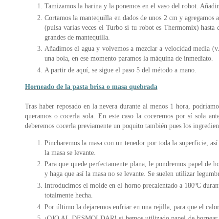
Tamizamos la harina y la ponemos en el vaso del robot. Añadi
Cortamos la mantequilla en dados de unos 2 cm y agregamos a
(pulsa varias veces el Turbo si tu robot es Thermomix) hasta 
grandes de mantequilla.
Añadimos el agua y volvemos a mezclar a velocidad media (v.
una bola, en ese momento paramos la máquina de inmediato.
A partir de aquí, se sigue el paso 5 del método a mano.
Horneado de la pasta brisa o masa quebrada
Tras haber reposado en la nevera durante al menos 1 hora, podríamos
queramos o cocerla sola. En este caso la coceremos por sí sola ante
deberemos cocerla previamente un poquito también pues los ingredien
Pincharemos la masa con un tenedor por toda la superficie, as
la masa se levante.
Para que quede perfectamente plana, le pondremos papel de ho
y haga que así la masa no se levante. Se suelen utilizar legumbr
Introducimos el molde en el horno precalentado a 180ºC duran
totalmente hecha.
Por último la dejaremos enfriar en una rejilla, para que el cal
¡OJO AL DESMOLDAR! si hemos utilizado papel de hornear se