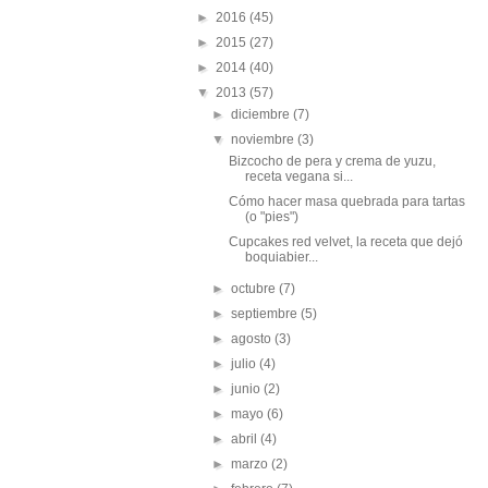
►
2016
(45)
►
2015
(27)
►
2014
(40)
▼
2013
(57)
►
diciembre
(7)
▼
noviembre
(3)
Bizcocho de pera y crema de yuzu,
receta vegana si...
Cómo hacer masa quebrada para tartas
(o "pies")
Cupcakes red velvet, la receta que dejó
boquiabier...
►
octubre
(7)
►
septiembre
(5)
►
agosto
(3)
►
julio
(4)
►
junio
(2)
►
mayo
(6)
►
abril
(4)
►
marzo
(2)