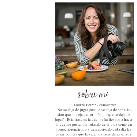
Carolina Ferrer - conóceme:
"No se deja de jugar porque se deja de ser niño,
sino que se deja de ser niño porque se deja de
jugar". Esta frase es la que me ha llevado a hacer
lo que me gusta, disfrutando de la vida como un
juego, aprendiendo y descubriendo cada día las
cosas bonitas que la vida nos pone delante. Soy