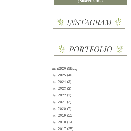
►
2026
(38)
Archivo del blog
►
2025
(40)
►
2024
(3)
►
2023
(2)
►
2022
(2)
►
2021
(2)
►
2020
(7)
►
2019
(11)
►
2018
(14)
►
2017
(25)