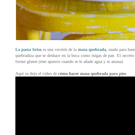
La pasta brisa
es una versión de la
masa quebrada,
usada para base
quebradiza que se deshace en la boca como migas de pan. El secreto e
forme gluten (éste aparece cuando se le añade agua y se amasa).
Aquí os dejo el vídeo de
cómo hacer masa quebrada para pies
.