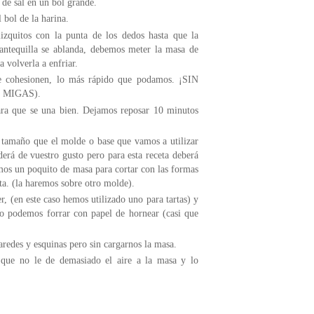
de sal en un bol grande.
bol de la harina.
zquitos con la punta de los dedos hasta que la
ntequilla se ablanda, debemos meter la masa de
 volverla a enfriar.
e cohesionen, lo más rápido que podamos. ¡SIN
 MIGAS).
ra que se una bien. Dejamos reposar 10 minutos
 tamaño que el molde o base que vamos a utilizar
erá de vuestro gusto pero para esta receta deberá
os un poquito de masa para cortar con las formas
ta. (la haremos sobre otro molde).
, (en este caso hemos utilizado uno para tartas) y
lo podemos forrar con papel de hornear (casi que
redes y esquinas pero sin cargarnos la masa.
que no le de demasiado el aire a la masa y lo