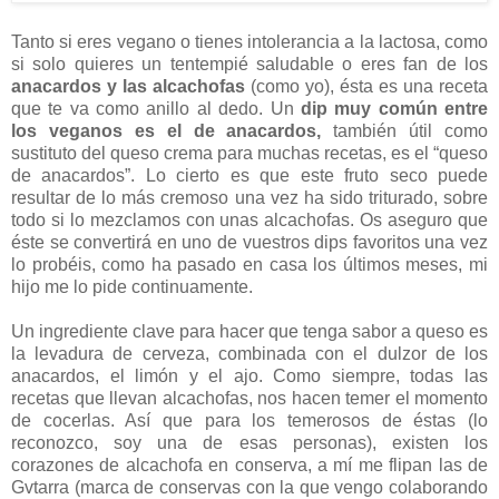
Tanto si eres vegano o tienes intolerancia a la lactosa, como
si solo quieres un tentempié saludable o eres fan de los
anacardos y las alcachofas
(como yo), ésta es una receta
que te va como anillo al dedo. Un
dip muy común entre
los veganos es el de anacardos,
también útil como
sustituto del queso crema para muchas recetas, es el “queso
de anacardos”. Lo cierto es que este fruto seco puede
resultar de lo más cremoso una vez ha sido triturado, sobre
todo si lo mezclamos con unas alcachofas. Os aseguro que
éste se convertirá en uno de vuestros dips favoritos una vez
lo probéis, como ha pasado en casa los últimos meses, mi
hijo me lo pide continuamente.
Un ingrediente clave para hacer que tenga sabor a queso es
la levadura de cerveza, combinada con el dulzor de los
anacardos, el limón y el ajo. Como siempre, todas las
recetas que llevan alcachofas, nos hacen temer el momento
de cocerlas. Así que para los temerosos de éstas (lo
reconozco, soy una de esas personas), existen los
corazones de alcachofa en conserva, a mí me flipan las de
Gvtarra (marca de conservas con la que vengo colaborando