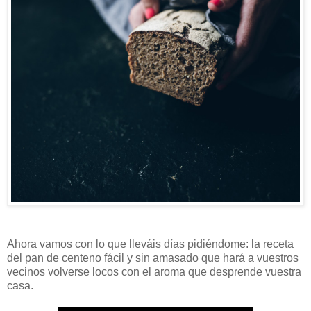
Ahora vamos con lo que lleváis días pidiéndome: la receta
del pan de centeno fácil y sin amasado que hará a vuestros
vecinos volverse locos con el aroma que desprende vuestra
casa.