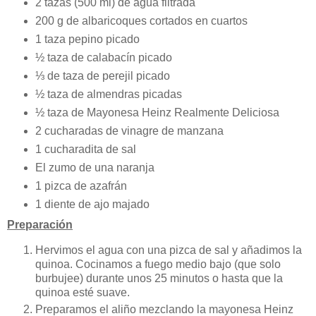
2 tazas (500 ml) de agua filtrada
200 g de albaricoques cortados en cuartos
1 taza pepino picado
½ taza de calabacín picado
⅓ de taza de perejil picado
½ taza de almendras picadas
½ taza de Mayonesa Heinz Realmente Deliciosa
2 cucharadas de vinagre de manzana
1 cucharadita de sal
El zumo de una naranja
1 pizca de azafrán
1 diente de ajo majado
Preparación
Hervimos el agua con una pizca de sal y añadimos la
quinoa. Cocinamos a fuego medio bajo (que solo
burbujee) durante unos 25 minutos o hasta que la
quinoa esté suave.
Preparamos el aliño mezclando la mayonesa Heinz