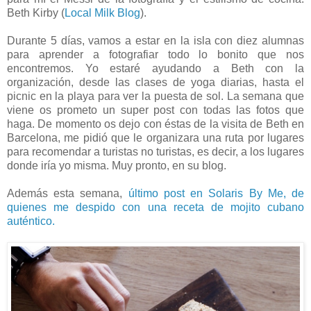
Beth Kirby (
Local Milk Blog
).
Durante 5 días, vamos a estar en la isla con diez alumnas
para aprender a fotografiar todo lo bonito que nos
encontremos. Yo estaré ayudando a Beth con la
organización, desde las clases de yoga diarias, hasta el
picnic en la playa para ver la puesta de sol. La semana que
viene os prometo un super post con todas las fotos que
haga. De momento os dejo con éstas de la visita de Beth en
Barcelona, me pidió que le organizara una ruta por lugares
para recomendar a turistas no turistas, es decir, a los lugares
donde iría yo misma. Muy pronto, en su blog.
Además esta semana,
último post en Solaris By Me, de
quienes me despido con una receta de mojito cubano
auténtico.