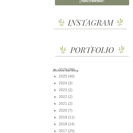
►
2026
(38)
Archivo del blog
►
2025
(40)
►
2024
(3)
►
2023
(2)
►
2022
(2)
►
2021
(2)
►
2020
(7)
►
2019
(11)
►
2018
(14)
►
2017
(25)