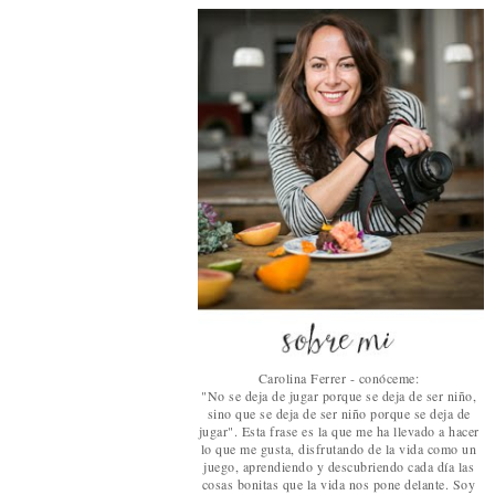
Carolina Ferrer - conóceme:
"No se deja de jugar porque se deja de ser niño,
sino que se deja de ser niño porque se deja de
jugar". Esta frase es la que me ha llevado a hacer
lo que me gusta, disfrutando de la vida como un
juego, aprendiendo y descubriendo cada día las
cosas bonitas que la vida nos pone delante. Soy