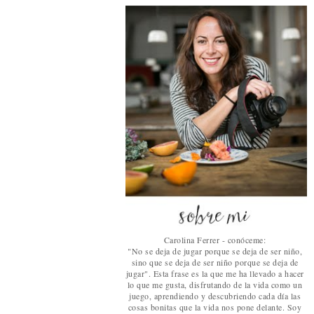
Carolina Ferrer - conóceme:
"No se deja de jugar porque se deja de ser niño,
sino que se deja de ser niño porque se deja de
jugar". Esta frase es la que me ha llevado a hacer
lo que me gusta, disfrutando de la vida como un
juego, aprendiendo y descubriendo cada día las
cosas bonitas que la vida nos pone delante. Soy