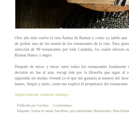
Otro año más vuelve la ruta Ànima de Raimat y como ya sabéis que 
de probar uno de los menús de los restaurantes de la ruta. Para qui
selección de 90 restaurantes por toda Cataluña, los cuales ofrece
Riamat blanco y negro.
Después de mirar y mirar entre todos los restaurantes finalmente 
decisión no fue al azar, escogí éste por la filosofía que sigue a
siguiendo mi modus vivendi (o el que me gustaría al menos) del slow 
bueno, limpio y justo, como me explicó el propietario del restaurant
Seguir leyendo, continue reading »
Publicado por
Carolina
3 comentarios:
Etiquetas:
Anima de raimat
,
barcelona
,
post patrocinado
,
Restaurantes
,
Ruta Anima