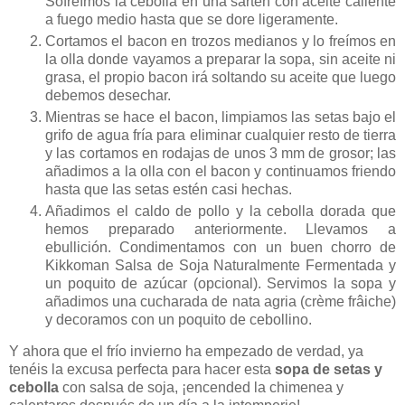
Sofreímos la cebolla en una sartén con aceite caliente
a fuego medio hasta que se dore ligeramente.
Cortamos el bacon en trozos medianos y lo freímos en
la olla donde vayamos a preparar la sopa, sin aceite ni
grasa, el propio bacon irá soltando su aceite que luego
debemos desechar.
Mientras se hace el bacon, limpiamos las setas bajo el
grifo de agua fría para eliminar cualquier resto de tierra
y las cortamos en rodajas de unos 3 mm de grosor; las
añadimos a la olla con el bacon y continuamos friendo
hasta que las setas estén casi hechas.
Añadimos el caldo de pollo y la cebolla dorada que
hemos preparado anteriormente. Llevamos a
ebullición. Condimentamos con un buen chorro de
Kikkoman Salsa de Soja Naturalmente Fermentada y
un poquito de azúcar (opcional). Servimos la sopa y
añadimos una cucharada de nata agria (crème frâiche)
y decoramos con un poquito de cebollino.
Y ahora que el frío invierno ha empezado de verdad, ya
tenéis la excusa perfecta para hacer esta
sopa de setas y
cebolla
con salsa de soja, ¡encended la chimenea y