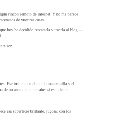
algún rincón remoto de internet. Y no me parece
recetarios de vuestras casas.
que hoy he decidido rescatarla y traerla al blog —
í.
nte son.
es. Ese instante en el que la mantequilla y el
na de un aroma que no sabes si es dulce o
ce esa superficie brillante, jugosa, con los