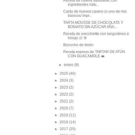
Receta de nutella saludable, con
ingredientes natu...
Caldo de huesos casero (o uno de mis
básicos/ impr...
TARTA MOUSSE DE CHOCOLATE Y
BONIATO SIN AZÚCAR AÑA...
Receta de orecchiette con langostinos e
hinojo 🐚 🌸
Bizcocho de limón
Receta express de TARTAR DE ATÚN
CON GUACAMOLE 🍣
►
enero
(8)
►
2025
(40)
►
2024
(3)
►
2023
(2)
►
2022
(2)
►
2021
(2)
►
2020
(7)
►
2019
(11)
►
2018
(14)
►
2017
(25)