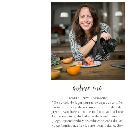
Carolina Ferrer - conóceme:
"No se deja de jugar porque se deja de ser niño,
sino que se deja de ser niño porque se deja de
jugar". Esta frase es la que me ha llevado a hacer
lo que me gusta, disfrutando de la vida como un
juego, aprendiendo y descubriendo cada día las
cosas bonitas que la vida nos pone delante. Soy