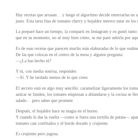
Hay recetas que arrasan… y luego el algoritmo decide enterrarlas en 
justo. Esta tarta fina de tomates cherry y hojaldre merece estar en los 
La preparé hace un tiempo, la compartí en Instagram y os gustó tanto 
que en su momento, no sé muy bien cómo, se me pasó subirla por aqu
Es de esas recetas que parecen mucho más elaboradas de lo que realme
De las que colocas en el centro de la mesa y alguien pregunta:
—¿La has hecho tú?
Y tú, con media sonrisa, respondes:
—Sí. Y he tardado menos de lo que crees.
El secreto está en algo muy sencillo: caramelizar ligeramente los tomat
azúcar se funden, los tomates empiezan a ablandarse y la cocina se lle
salado… pero sabes que promete.
Después, el hojaldre hace su magia en el horno.
Y cuando le das la vuelta —como si fuera una tortilla de patata— apare
tomates casi confitados y el borde dorado y crujiente.
Es crujiente pero jugosa.