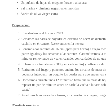
Un puñado de hojas de orégano fresco o albahaca
Sal marina y pimienta negra recién molidas
Aceite de oliva virgen extra
Preparación
Precalentamos el horno a 240ºC
Cortamos las bases de hojaldre en círculos de 18cm de diámetr
cuchillo en el centro. Reservamos en la nevera.
Ponemos dos sartenes de 16 cm (aptas para horno) a fuego medi
partes iguales y los echamos a las sartenes. Caramelizamos la m
minutos removiendo de vez en cuando, con cuidados de no qu
Echamos los tomates en (300 g en cada sartén) y salteamos dur
Retiramos del fuego y ponemos encima los círculos de masa de 
podemos introducir un poquito los bordes para que envuelvan e
Horneamos durante unos 12 minutos o hasta que la masa de hoj
reposar un par de minutos antes de darle la vuelta a la tarta so
patata).
Añadimos la mozzarella a trozos, un chorrito de vinagre, oréga
English version