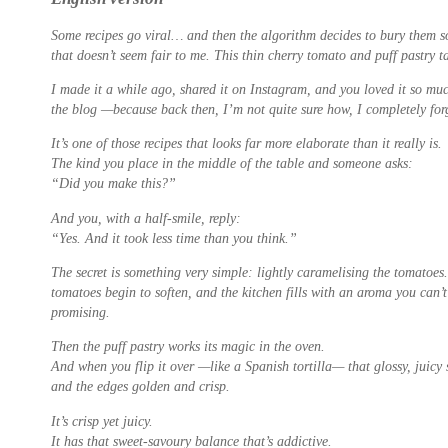
Some recipes go viral… and then the algorithm decides to bury them s
that doesn’t seem fair to me. This thin cherry tomato and puff pastry t
I made it a while ago, shared it on Instagram, and you loved it so much
the blog —because back then, I’m not quite sure how, I completely forgo
It’s one of those recipes that looks far more elaborate than it really is.
The kind you place in the middle of the table and someone asks:
“Did you make this?”
And you, with a half-smile, reply:
“Yes. And it took less time than you think.”
The secret is something very simple: lightly caramelising the tomatoe
tomatoes begin to soften, and the kitchen fills with an aroma you can’t
promising.
Then the puff pastry works its magic in the oven.
And when you flip it over —like a Spanish tortilla— that glossy, juicy
and the edges golden and crisp.
It’s crisp yet juicy.
It has that sweet-savoury balance that’s addictive.