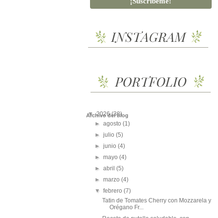
▼
2026
(38)
Archivo del blog
►
agosto
(1)
►
julio
(5)
►
junio
(4)
►
mayo
(4)
►
abril
(5)
►
marzo
(4)
▼
febrero
(7)
Tatin de Tomates Cherry con Mozzarela y
Orégano Fr...