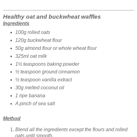
Healthy oat and buckwheat waffles
Ingredients
100g rolled oats
120g buckwheat flour
50g almond flour or whole wheat flour
325ml oat milk
1½ teaspoons baking powder
½ teaspoon ground cinnamon
½ teaspoon vanilla extract
30g melted coconut oil
1 ripe banana
A pinch of sea salt
Method
Blend all the ingredients except the flours and rolled
oats until smooth.