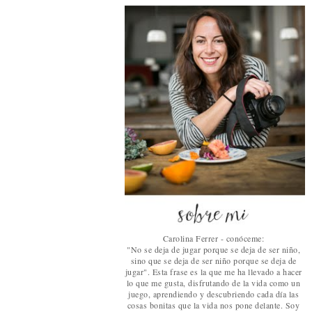
Carolina Ferrer - conóceme:
"No se deja de jugar porque se deja de ser niño,
sino que se deja de ser niño porque se deja de
jugar". Esta frase es la que me ha llevado a hacer
lo que me gusta, disfrutando de la vida como un
juego, aprendiendo y descubriendo cada día las
cosas bonitas que la vida nos pone delante. Soy