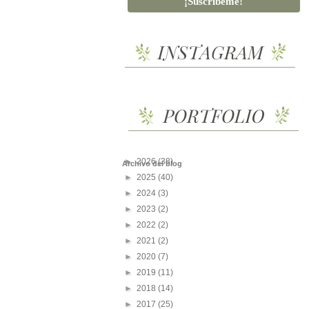
►
2026
(38)
Archivo del blog
►
2025
(40)
►
2024
(3)
►
2023
(2)
►
2022
(2)
►
2021
(2)
►
2020
(7)
►
2019
(11)
►
2018
(14)
►
2017
(25)