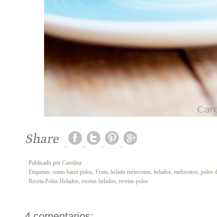
Publicado por
Carolina
Etiquetas:
como hacer polos
,
Fruta
,
helado melocoton
,
helados
,
melocoton
,
polos d
Receta Polos Helados
,
recetas helados
,
recetas polos
4 comentarios: