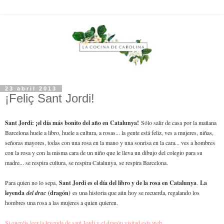
23 abril 2013
¡Feliç Sant Jordi!
Sant Jordi: ¡el día más bonito del año en Catalunya!
Sólo salir de casa por la mañana
Barcelona huele a libro, huele a cultura, a rosas... la gente está feliz, ves a mujeres, niñas,
señoras mayores, todas con una rosa en la mano y una sonrisa en la cara... ves a hombres
con la rosa y con la misma cara de un niño que le lleva un dibujo del colegio para su
madre... se respira cultura, se respira Catalunya, se respira Barcelona.
Para quien no lo sepa,
Sant Jordi es el día del libro y de la rosa en Catalunya
.
La
leyenda
del drac
(dragón)
es una historia que aún hoy se recuerda, regalando los
hombres una rosa a las mujeres a quien quieren.
Si queréis leer la leyenda de sant Jordi y el dragón visitad esta web.