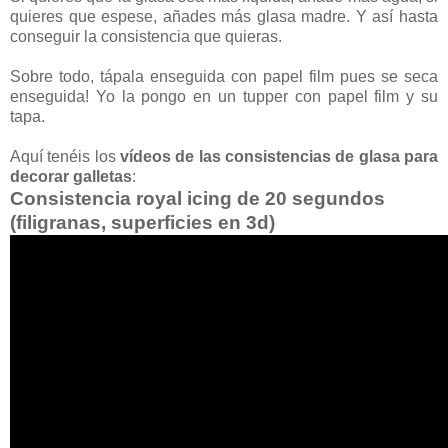
quieres que espese, añades más glasa madre. Y así hasta
conseguir la consistencia que quieras.
Sobre todo, tápala enseguida con papel film pues se seca
enseguida! Yo la pongo en un tupper con papel film y su
tapa.
Aquí tenéis los
vídeos de las consistencias de glasa para
decorar galletas
:
Consistencia royal icing de 20 segundos
(filigranas, superficies en 3d)