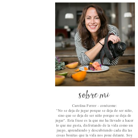
Carolina Ferrer - conóceme:
"No se deja de jugar porque se deja de ser niño,
sino que se deja de ser niño porque se deja de
jugar". Esta frase es la que me ha llevado a hacer
lo que me gusta, disfrutando de la vida como un
juego, aprendiendo y descubriendo cada día las
cosas bonitas que la vida nos pone delante. Soy