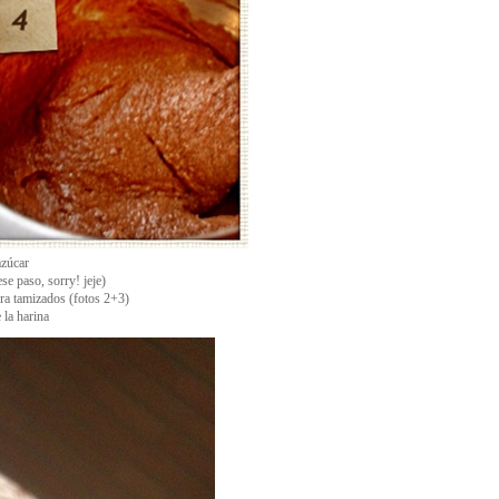
azúcar
se paso, sorry! jeje)
ura tamizados (fotos 2+3)
 la harina