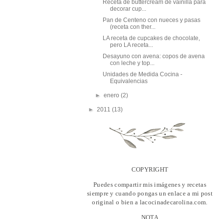
Receta de buttercream de vainilla para
decorar cup...
Pan de Centeno con nueces y pasas
(receta con ther...
LA receta de cupcakes de chocolate,
pero LA receta...
Desayuno con avena: copos de avena
con leche y top...
Unidades de Medida Cocina -
Equivalencias
►
enero
(2)
►
2011
(13)
COPYRIGHT
Puedes compartir mis imágenes y recetas
siempre y cuando pongas un enlace a mi post
original o bien a lacocinadecarolina.com.
NOTA