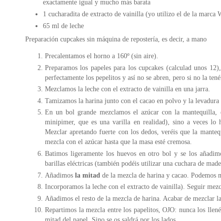
exactamente igual y mucho más barata
1 cucharadita de extracto de vainilla (yo utilizo el de la marca
65 ml de leche
Preparación cupcakes sin máquina de repostería, es decir, a mano
Precalentamos el horno a 160º (sin aire).
Preparamos los papeles para los cupcakes (calculad unos 12)
perfectamente los pepelitos y así no se abren, pero si no la tené
Mezclamos la leche con el extracto de vainilla en una jarra.
Tamizamos la harina junto con el cacao en polvo y la levadura
En un bol grande mezclamos el azúcar con la mantequilla, en
minipimer, que es una varilla en realidad), sino a veces lo
Mezclar apretando fuerte con los dedos, veréis que la manteq
mezcla con el azúcar hasta que la masa esté cremosa.
Batimos ligeramente los huevos en otro bol y se los añadi
barillas eléctricas (también podéis utilizar una cuchara de made
Añadimos
la mitad
de la mezcla de harina y cacao. Podemos 
Incorporamos la leche con el extracto de vainilla). Seguir mez
Añadimos el resto de la mezcla de harina. Acabar de mezclar l
Repartimos la mezcla entre los papelitos, OJO: nunca los llené
mitad del papel. Sino se os saldrá por los lados...