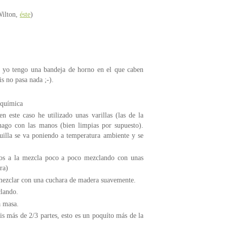
 Wilton,
éste
)
, yo tengo una bandeja de horno en el que caben
is no pasa nada ;-).
 química
 este caso he utilizado unas varillas (las de la
 hago con las manos (bien limpias por supuesto).
uilla se va poniendo a temperatura ambiente y se
mos a la mezcla poco a poco mezclando con unas
ra)
mezclar con una cuchara de madera suavemente.
clando.
a masa.
is más de 2/3 partes, esto es un poquíto más de la