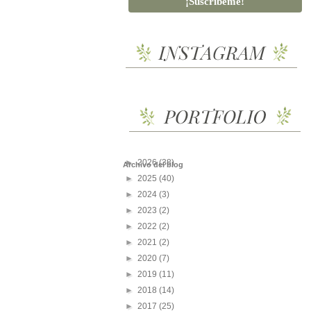
►
2026
(38)
Archivo del blog
►
2025
(40)
►
2024
(3)
►
2023
(2)
►
2022
(2)
►
2021
(2)
►
2020
(7)
►
2019
(11)
►
2018
(14)
►
2017
(25)