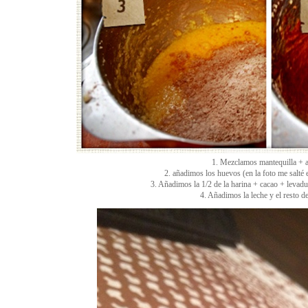
1. Mezclamos mantequilla + 
2. añadimos los huevos (en la foto me salté e
3. Añadimos la 1/2 de la harina + cacao + levad
4. Añadimos la leche y el resto de