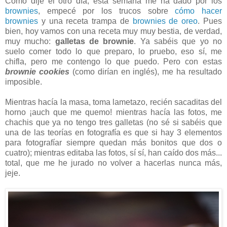
Como dije el otro día, esta semana me ha dado por los
brownies
, empecé por los trucos sobre
cómo hacer
brownies
y una receta trampa de
brownies de oreo
. Pues
bien, hoy vamos con una receta muy muy bestia, de verdad,
muy mucho:
galletas de brownie
. Ya sabéis que yo no
suelo comer todo lo que preparo, lo pruebo, eso sí, me
chifla, pero me contengo lo que puedo. Pero con estas
brownie cookies
(como dirían en inglés), me ha resultado
imposible.
Mientras hacía la masa, toma lametazo, recién sacaditas del
horno ¡auch que me quemo! mientras hacía las fotos, me
chachis que ya no tengo tres galletas (no sé si sabéis que
una de las teorías en fotografía es que si hay 3 elementos
para fotografíar siempre quedan más bonitos que dos o
cuatro); mientras editaba las fotos, sí sí, han caído dos más...
total, que me he jurado no volver a hacerlas nunca más,
jeje.