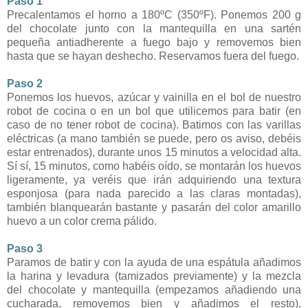
Paso 1
Precalentamos el horno a 180ºC (350ºF). Ponemos 200 g
del chocolate junto con la mantequilla en una sartén
pequeña antiadherente a fuego bajo y removemos bien
hasta que se hayan deshecho. Reservamos fuera del fuego.
Paso 2
Ponemos los huevos, azúcar y vainilla en el bol de nuestro
robot de cocina o en un bol que utilicemos para batir (en
caso de no tener robot de cocina). Batimos con las varillas
eléctricas (a mano también se puede, pero os aviso, debéis
estar entrenados), durante unos 15 minutos a velocidad alta.
Sí sí, 15 minutos, como habéis oído, se montarán los huevos
ligeramente, ya veréis que irán adquiriendo una textura
esponjosa (para nada parecido a las claras montadas),
también blanquearán bastante y pasarán del color amarillo
huevo a un color crema pálido.
Paso 3
Paramos de batir y con la ayuda de una espátula añadimos
la harina y levadura (tamizados previamente) y la mezcla
del chocolate y mantequilla (empezamos añadiendo una
cucharada, removemos bien y añadimos el resto).