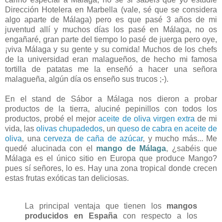
Dirección Hotelera en Marbella (vale, sé que se considera
algo aparte de Málaga) pero es que pasé 3 años de mi
juventud allí y muchos días los pasé en Málaga, no os
engañaré, gran parte del tiempo lo pasé de juerga pero oye,
¡viva Málaga y su gente y su comida! Muchos de los chefs
de la universidad eran malagueños, de hecho mi famosa
tortilla de patatas me la enseñó a hacer una señora
malagueña, algún día os enseño sus trucos ;-).
En el stand de Sábor a Málaga nos dieron a probar
productos de la tierra, aluciné pepinillos con todos los
productos, probé el mejor
aceite de oliva virgen extra
de mi
vida, las
olivas chupadedos
, un
queso de cabra en aceite de
oliva
, una
cerveza de caña de azúcar
, y mucho más... Me
quedé alucinada con el
mango de Málaga
, ¿sabéis que
Málaga es el único sitio en Europa que produce Mango?
pues sí señores, lo es. Hay una zona tropical donde crecen
estas frutas exóticas tan deliciosas.
La principal ventaja que tienen los
mangos
producidos en España
con respecto a los