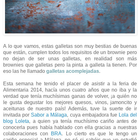
A lo que vamos, estas galletas son muy bestias de buenas
que están, cumplen todos los requisitos de un brownie pero
no dejan de ser unas galletas, en realidad son más
brownies que galletas pero la pinta a galleta la tienen. Por
eso las he llamado
galletas acomplejadas
.
Esta semana he tenido el placer de asistir a la feria de
Alimentaria 2014, hacía unos cuatro años que no iba y la
verdad que tenía muchísimas ganas de volver, ¡a quién no
le gusta degustar los mejores quesos, vinos, jamoncito y
aceitunas de nuestro país! Además, tuve la suerte de ir
invitada por
Sabor a Málaga
, cuya embajadora fue
Lola del
blog Loleta
, a quien ya tenía muchísimo cariño antes de
conocerla pues había hablado con ella gracias a nuestras
colaboraciones con
BRA
. Lo cierto es que le tengo un
cariño especial a Málaga, no sé si sabéis que yo estudié