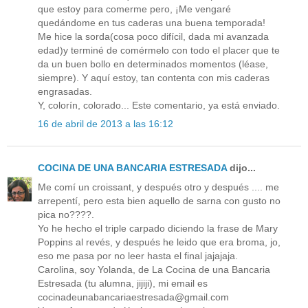
que estoy para comerme pero, ¡Me vengaré
quedándome en tus caderas una buena temporada!
Me hice la sorda(cosa poco difícil, dada mi avanzada
edad)y terminé de comérmelo con todo el placer que te
da un buen bollo en determinados momentos (léase,
siempre). Y aquí estoy, tan contenta con mis caderas
engrasadas.
Y, colorín, colorado... Este comentario, ya está enviado.
16 de abril de 2013 a las 16:12
COCINA DE UNA BANCARIA ESTRESADA
dijo...
Me comí un croissant, y después otro y después .... me
arrepentí, pero esta bien aquello de sarna con gusto no
pica no????.
Yo he hecho el triple carpado diciendo la frase de Mary
Poppins al revés, y después he leido que era broma, jo,
eso me pasa por no leer hasta el final jajajaja.
Carolina, soy Yolanda, de La Cocina de una Bancaria
Estresada (tu alumna, jijiji), mi email es
cocinadeunabancariaestresada@gmail.com