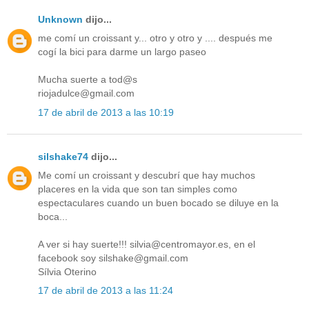
Unknown
dijo...
me comí un croissant y... otro y otro y .... después me
cogí la bici para darme un largo paseo
Mucha suerte a tod@s
riojadulce@gmail.com
17 de abril de 2013 a las 10:19
silshake74
dijo...
Me comí un croissant y descubrí que hay muchos
placeres en la vida que son tan simples como
espectaculares cuando un buen bocado se diluye en la
boca...
A ver si hay suerte!!! silvia@centromayor.es, en el
facebook soy silshake@gmail.com
Sílvia Oterino
17 de abril de 2013 a las 11:24