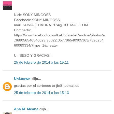
Nick: SONY MINGOSS
Facebook: SONY MINGOSS
mail: SONIA_CHATINA1974@HOTMAIL.COM
Comparto:
https://www.facebook.com/LaCocinadeCarolina/photos/a
.368056546546029.95822.357796540905363/7326234
60089334/?type=1&theater
Un BESO Y GRACIAS!!
25 de febrero de 2014 a las 15:11
Unknown
dijo...
gracias por el sorteooo arijb@hotmail.es
25 de febrero de 2014 a las 15:13
Ana M. Meana
dijo...