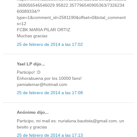
.368056546546029.95822.357796540905363/7326234
60089334/?
type=1&comment_id=2581190&offset=0&total_comment
s=12
FCBK MARIA PILAR ORTIZ
Muchas gracias
25 de febrero de 2014 a las 17:02
Yael LP dijo...
Participo! :D
Enhorabuena por los 10000 fans!
yamialemar@hotmail.com
25 de febrero de 2014 a las 17:08
Anónimo dijo...
Participo, mi mail es: nurialuna.bautista@gmail.com, un
besito y gracias
25 de febrero de 2014 a las 17:13