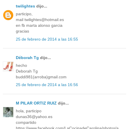
twilightes
dijo...
participo,
mail twilightes@hotmail.es
en fb marta alonso garcia
gracias
25 de febrero de 2014 a las 16:55
Déborah Tg
dijo...
hecho
Deborah Tg
buddi981(arroba)gmail.com
25 de febrero de 2014 a las 16:56
M PILAR ORTIZ RUIZ
dijo...
hola, participo
dunas36@yahoo.es
compartido
https://www.facebook.com/LaCocinadeCarolina/photos/a