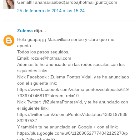
Genial!!! anamariaabad(arroba)hotmail(punto)com
25 de febrero de 2014 a las 15:24
Zulema
dijo...
Hola guapa¡¡¡¡ Maravilloso sorteo y claro que me
apunto.
Todos los pasos seguidos.
Email: rozule@hotmail.com
Además te he anunciado en las redes sociales con los
siguientes links:
Nick Facebook : Zulema Pontes Vidal, y te he anunciado
con el siguiente link:
https://www.facebook.com/zulema.pontesvidal/posts/619
733674746816?stream_ref=10
Nick Twitter: @ZulemaPontesVid, y te he anunciado con
el siguiente link:
https://twitter.com/ZulemaPontesVid/status/4383197835
83297537
Y también te he anunciado en Google + con el link:
https://plus.google.com/u/0/112890527774042129270/p
osts/N8wqxEuSwKp