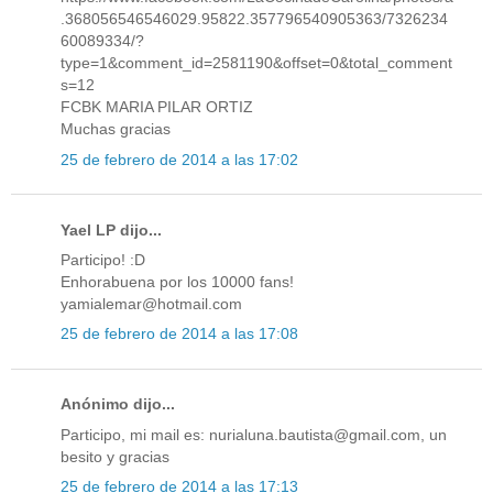
.368056546546029.95822.357796540905363/7326234
60089334/?
type=1&comment_id=2581190&offset=0&total_comment
s=12
FCBK MARIA PILAR ORTIZ
Muchas gracias
25 de febrero de 2014 a las 17:02
Yael LP dijo...
Participo! :D
Enhorabuena por los 10000 fans!
yamialemar@hotmail.com
25 de febrero de 2014 a las 17:08
Anónimo dijo...
Participo, mi mail es: nurialuna.bautista@gmail.com, un
besito y gracias
25 de febrero de 2014 a las 17:13