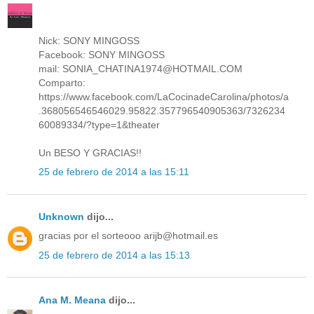
Nick: SONY MINGOSS
Facebook: SONY MINGOSS
mail: SONIA_CHATINA1974@HOTMAIL.COM
Comparto:
https://www.facebook.com/LaCocinadeCarolina/photos/a
.368056546546029.95822.357796540905363/7326234
60089334/?type=1&theater
Un BESO Y GRACIAS!!
25 de febrero de 2014 a las 15:11
Unknown
dijo...
gracias por el sorteooo arijb@hotmail.es
25 de febrero de 2014 a las 15:13
Ana M. Meana
dijo...