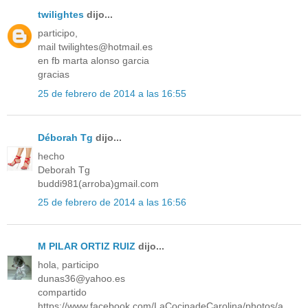
twilightes
dijo...
participo,
mail twilightes@hotmail.es
en fb marta alonso garcia
gracias
25 de febrero de 2014 a las 16:55
Déborah Tg
dijo...
hecho
Deborah Tg
buddi981(arroba)gmail.com
25 de febrero de 2014 a las 16:56
M PILAR ORTIZ RUIZ
dijo...
hola, participo
dunas36@yahoo.es
compartido
https://www.facebook.com/LaCocinadeCarolina/photos/a