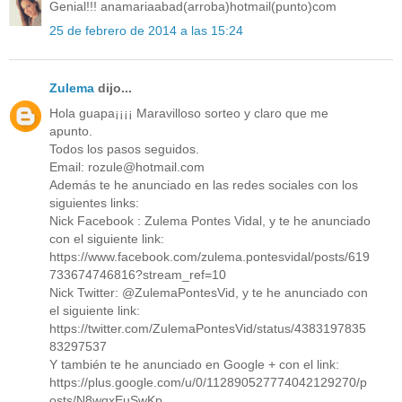
Genial!!! anamariaabad(arroba)hotmail(punto)com
25 de febrero de 2014 a las 15:24
Zulema
dijo...
Hola guapa¡¡¡¡ Maravilloso sorteo y claro que me
apunto.
Todos los pasos seguidos.
Email: rozule@hotmail.com
Además te he anunciado en las redes sociales con los
siguientes links:
Nick Facebook : Zulema Pontes Vidal, y te he anunciado
con el siguiente link:
https://www.facebook.com/zulema.pontesvidal/posts/619
733674746816?stream_ref=10
Nick Twitter: @ZulemaPontesVid, y te he anunciado con
el siguiente link:
https://twitter.com/ZulemaPontesVid/status/4383197835
83297537
Y también te he anunciado en Google + con el link:
https://plus.google.com/u/0/112890527774042129270/p
osts/N8wqxEuSwKp