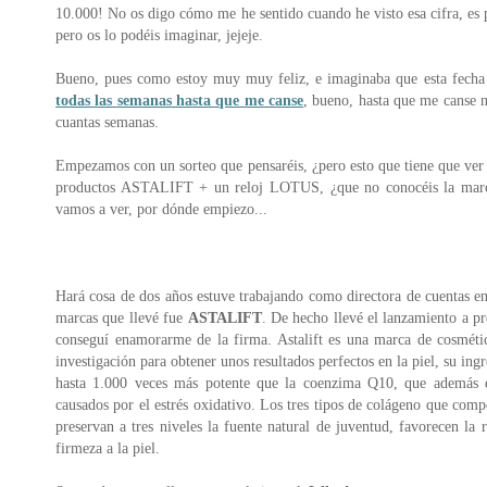
10.000! No os digo cómo me he sentido cuando he visto esa cifra, es
pero os lo podéis imaginar, jejeje.
Bueno, pues como estoy muy muy feliz, e imaginaba que esta fecha 
todas las semanas hasta que me canse
, bueno, hasta que me canse n
cuantas semanas.
Empezamos con un sorteo que pensaréis, ¿pero esto que tiene que ver 
productos ASTALIFT + un reloj LOTUS, ¿que no conocéis la marca? 
vamos a ver, por dónde empiezo...
Hará cosa de dos años estuve trabajando como directora de cuentas e
marcas que llevé fue
ASTALIFT
. De hecho llevé el lanzamiento a p
conseguí enamorarme de la firma. Astalift es una marca de cosmética
investigación para obtener unos resultados perfectos en la piel, su ingr
hasta 1.000 veces más potente que la coenzima Q10, que además de
causados por el estrés oxidativo. Los tres tipos de colágeno que comp
preservan a tres niveles la fuente natural de juventud, favorecen la r
firmeza a la piel.