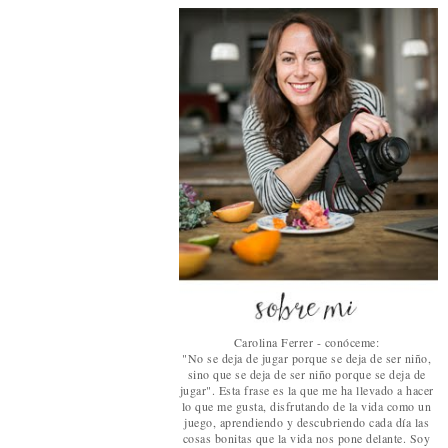
Carolina Ferrer - conóceme:
"No se deja de jugar porque se deja de ser niño,
sino que se deja de ser niño porque se deja de
jugar". Esta frase es la que me ha llevado a hacer
lo que me gusta, disfrutando de la vida como un
juego, aprendiendo y descubriendo cada día las
cosas bonitas que la vida nos pone delante. Soy