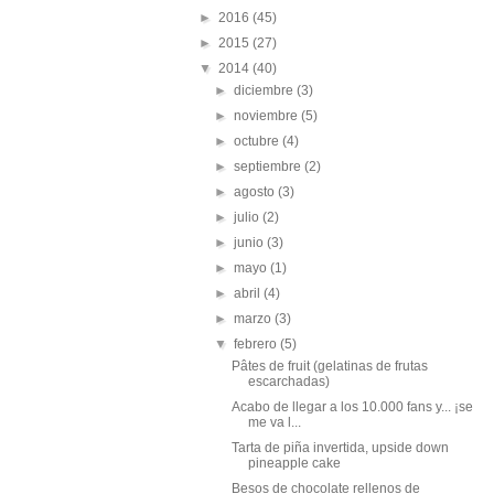
►
2016
(45)
►
2015
(27)
▼
2014
(40)
►
diciembre
(3)
►
noviembre
(5)
►
octubre
(4)
►
septiembre
(2)
►
agosto
(3)
►
julio
(2)
►
junio
(3)
►
mayo
(1)
►
abril
(4)
►
marzo
(3)
▼
febrero
(5)
Pâtes de fruit (gelatinas de frutas
escarchadas)
Acabo de llegar a los 10.000 fans y... ¡se
me va l...
Tarta de piña invertida, upside down
pineapple cake
Besos de chocolate rellenos de