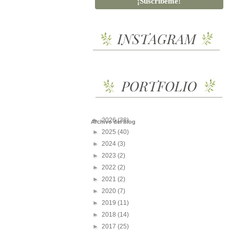
►
2026
(38)
Archivo del blog
►
2025
(40)
►
2024
(3)
►
2023
(2)
►
2022
(2)
►
2021
(2)
►
2020
(7)
►
2019
(11)
►
2018
(14)
►
2017
(25)