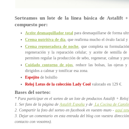
Sorteamos un lote de la línea básica de Astalift
compuesto por:
Aceite desmaquillador total
para desmaquillarse de forma ultra
Crema nutritiva de día
,
que reafirma mucho el óvalo facial y
Crema regeneradora de noche
, que completa su formulación
regeneración y la reparación celular; y aceite de semilla 
permiten regular la producción de sebo, regenerar, calmar y prot
Cuidado contorno de ojos
, reduce las bolsas, las ojeras y
dirigidos a calmar y tonificar esa zona.
Espejito
de bolsillo
Reloj Lotus de la colección Lady Cool
valorado en 129 €.
Bases del sorteo:
* Para participar en el sorteo de un lote de productos Astalift + Reloj
1. Ser fans de la página de
Astalift España
y de
La Cocina de Caroli
2. Compartir la foto del sorteo en facebook en vuestro muro -
aquí ten
3. Dejar un comentario en esta entrada del blog con vuestra direcció
contacto con vosotros).