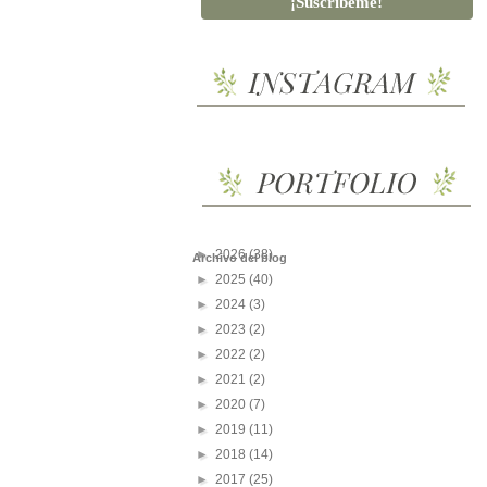
►
2026
(38)
Archivo del blog
►
2025
(40)
►
2024
(3)
►
2023
(2)
►
2022
(2)
►
2021
(2)
►
2020
(7)
►
2019
(11)
►
2018
(14)
►
2017
(25)