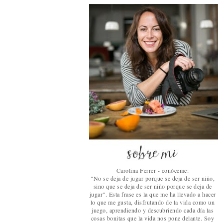
Carolina Ferrer - conóceme:
"No se deja de jugar porque se deja de ser niño,
sino que se deja de ser niño porque se deja de
jugar". Esta frase es la que me ha llevado a hacer
lo que me gusta, disfrutando de la vida como un
juego, aprendiendo y descubriendo cada día las
cosas bonitas que la vida nos pone delante. Soy