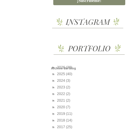
►
2026
(38)
Archivo del blog
►
2025
(40)
►
2024
(3)
►
2023
(2)
►
2022
(2)
►
2021
(2)
►
2020
(7)
►
2019
(11)
►
2018
(14)
►
2017
(25)