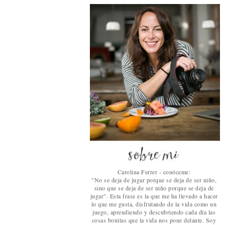
Carolina Ferrer - conóceme:
"No se deja de jugar porque se deja de ser niño,
sino que se deja de ser niño porque se deja de
jugar". Esta frase es la que me ha llevado a hacer
lo que me gusta, disfrutando de la vida como un
juego, aprendiendo y descubriendo cada día las
cosas bonitas que la vida nos pone delante. Soy