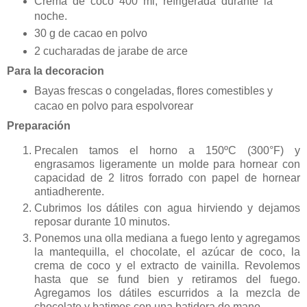
Crema de coco 400 ml, refrigerada durante la
noche.
30 g de cacao en polvo
2 cucharadas de jarabe de arce
Para la decoracion
Bayas frescas o congeladas, flores comestibles y
cacao en polvo para espolvorear
Preparación
Precalen tamos el horno a 150ºC (300°F) y
engrasamos ligeramente un molde para hornear con
capacidad de 2 litros forrado con papel de hornear
antiadherente.
Cubrimos los dátiles con agua hirviendo y dejamos
reposar durante 10 minutos.
Ponemos una olla mediana a fuego lento y agregamos
la mantequilla, el chocolate, el azúcar de coco, la
crema de coco y el extracto de vainilla. Revolemos
hasta que se fund bien y retiramos del fuego.
Agregamos los dátiles escurridos a la mezcla de
chocolate y batimos con una batidora de mano.