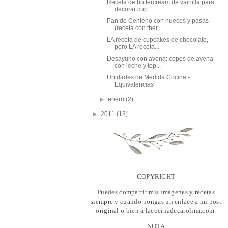
Receta de buttercream de vainilla para
decorar cup...
Pan de Centeno con nueces y pasas
(receta con ther...
LA receta de cupcakes de chocolate,
pero LA receta...
Desayuno con avena: copos de avena
con leche y top...
Unidades de Medida Cocina -
Equivalencias
►
enero
(2)
►
2011
(13)
COPYRIGHT
Puedes compartir mis imágenes y recetas
siempre y cuando pongas un enlace a mi post
original o bien a lacocinadecarolina.com.
NOTA