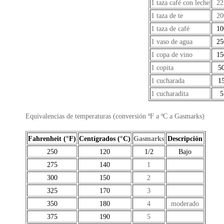
1 taza café con leche
22
1 taza de te
20
1 taza de café
10
1 vaso de agua
25
1 copa de vino
15
1 copita
5
1 cucharada
1
1 cucharadita
5
Equivalencias de temperaturas (conversión ºF a ºC a Gasmarks)
Fahrenheit (°F)
Centígrados (°C)
Gasmarks
Descripción
250
120
1/2
Bajo
275
140
1
300
150
2
325
170
3
350
180
4
moderado
375
190
5