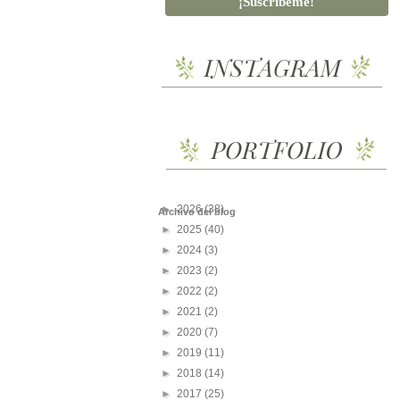
►
2026
(38)
Archivo del blog
►
2025
(40)
►
2024
(3)
►
2023
(2)
►
2022
(2)
►
2021
(2)
►
2020
(7)
►
2019
(11)
►
2018
(14)
►
2017
(25)