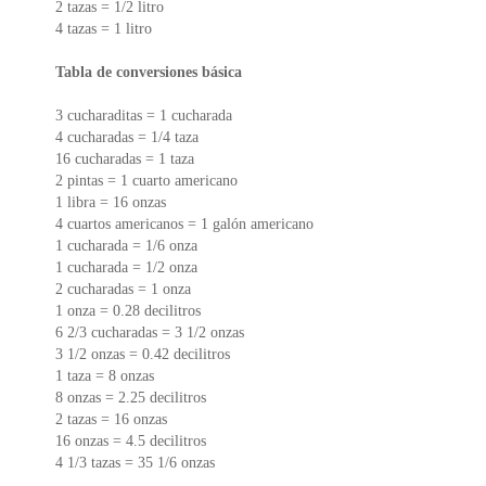
2 tazas = 1/2 litro
4 tazas = 1 litro
Tabla de conversiones básica
3 cucharaditas = 1 cucharada
4 cucharadas = 1/4 taza
16 cucharadas = 1 taza
2 pintas = 1 cuarto americano
1 libra = 16 onzas
4 cuartos americanos = 1 galón americano
1 cucharada = 1/6 onza
1 cucharada = 1/2 onza
2 cucharadas = 1 onza
1 onza = 0.28 decilitros
6 2/3 cucharadas = 3 1/2 onzas
3 1/2 onzas = 0.42 decilitros
1 taza = 8 onzas
8 onzas = 2.25 decilitros
2 tazas = 16 onzas
16 onzas = 4.5 decilitros
4 1/3 tazas = 35 1/6 onzas