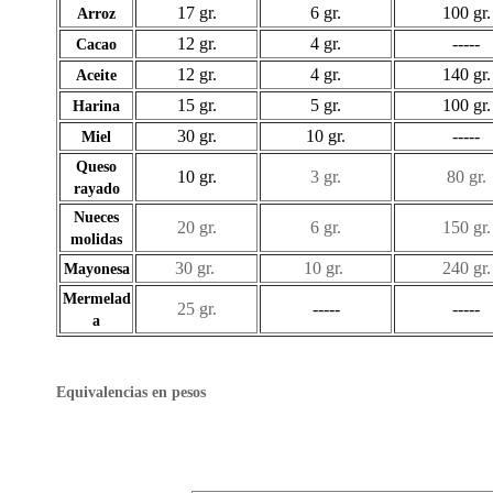
17 gr.
6 gr.
100 gr.
Arroz
12 gr.
4 gr.
-----
Cacao
12 gr.
4 gr.
140 gr.
Aceite
15 gr.
5 gr.
100 gr.
Harina
30 gr.
10 gr.
-----
Miel
Queso
10 gr.
3 gr.
80 gr.
rayado
Nueces
20 gr.
6 gr.
150 gr.
molidas
30 gr.
10 gr.
240 gr.
Mayonesa
Mermelad
25 gr.
-----
-----
a
Equivalencias en pesos