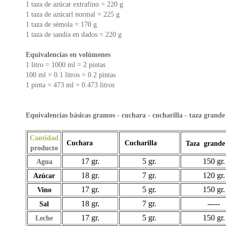
1 taza de azúcar extrafino = 220 g
1 taza de azúcarl normal = 225 g
1 taza de sémola = 170 g
1 taza de sandía en dados = 220 g
Equivalencias en volúmenes
1 litro = 1000 ml = 2 pintas
100 ml = 0.1 litros = 0.2 pintas
1 pinta = 473 ml = 0.473 litros
Equivalencias básicas gramos - cuchara - cucharilla - taza grande 
Cantidad
Cuchara
Cucharilla
Taza grand
producto
17 gr.
5 gr.
150 gr.
Agua
18 gr.
7 gr.
120 gr.
Azúcar
17 gr.
5 gr.
150 gr.
Vino
18 gr.
7 gr.
-----
Sal
17 gr.
5 gr.
150 gr.
Leche