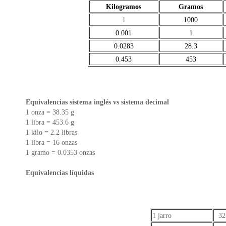
Kilogramos
Gramos
1
1000
0.001
1
0.0283
28.3
0.453
453
Equivalencias sistema inglés vs sistema decimal
1 onza = 38.35 g
1 libra = 453.6 g
1 kilo = 2.2 libras
1 libra = 16 onzas
1 gramo = 0.0353 onzas
Equivalencias líquidas
1 jarro
32