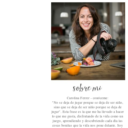
Carolina Ferrer - conóceme:
"No se deja de jugar porque se deja de ser niño,
sino que se deja de ser niño porque se deja de
jugar". Esta frase es la que me ha llevado a hacer
lo que me gusta, disfrutando de la vida como un
juego, aprendiendo y descubriendo cada día las
cosas bonitas que la vida nos pone delante. Soy