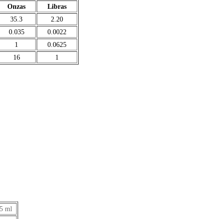
Onzas
Libras
35.3
2.20
0.035
0.0022
1
0.0625
16
1
5 ml