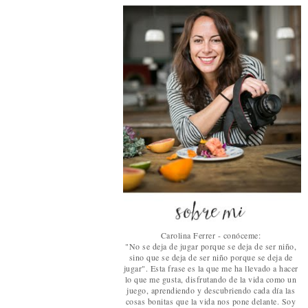
Carolina Ferrer - conóceme:
"No se deja de jugar porque se deja de ser niño,
sino que se deja de ser niño porque se deja de
jugar". Esta frase es la que me ha llevado a hacer
lo que me gusta, disfrutando de la vida como un
juego, aprendiendo y descubriendo cada día las
cosas bonitas que la vida nos pone delante. Soy