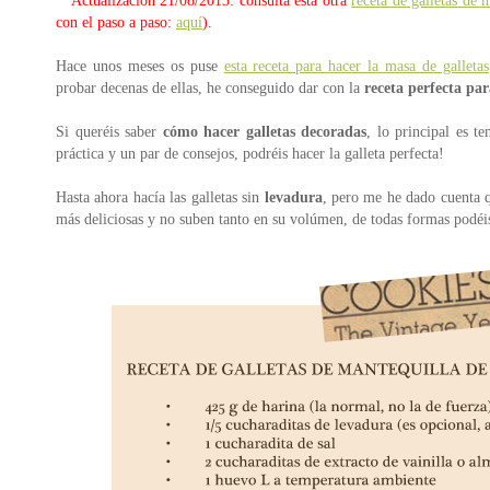
**Actualización 21/08/2013: consulta esta otra
receta de galletas de 
con el paso a paso:
aquí
).
Hace unos meses os puse
esta receta para hacer la masa de galletas
probar decenas de ellas, he conseguido dar con la
receta perfecta par
Si queréis saber
cómo hacer galletas decoradas
, lo principal es t
práctica y un par de consejos, podréis hacer la galleta perfecta!
Hasta ahora hacía las galletas sin
levadura
, pero me he dado cuenta q
más deliciosas y no suben tanto en su volúmen, de todas formas podéis