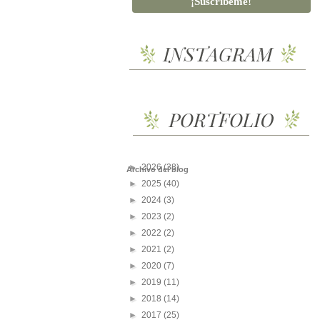
►
2026
(38)
Archivo del blog
►
2025
(40)
►
2024
(3)
►
2023
(2)
►
2022
(2)
►
2021
(2)
►
2020
(7)
►
2019
(11)
►
2018
(14)
►
2017
(25)