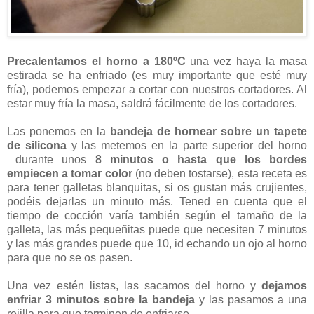
Precalentamos el horno a 180ºC
una vez haya la masa
estirada se ha enfriado (es muy importante que esté muy
fría), podemos empezar a cortar con nuestros cortadores. Al
estar muy fría la masa, saldrá fácilmente de los cortadores.
Las ponemos en la
bandeja de hornear sobre un tapete
de silicona
y las metemos en la parte superior del horno
durante unos
8 minutos o hasta que los bordes
empiecen a tomar color
(no deben tostarse), esta receta es
para tener galletas blanquitas, si os gustan más crujientes,
podéis dejarlas un minuto más. Tened en cuenta que el
tiempo de cocción varía también según el tamaño de la
galleta, las más pequeñitas puede que necesiten 7 minutos
y las más grandes puede que 10, id echando un ojo al horno
para que no se os pasen.
Una vez estén listas, las sacamos del horno y
dejamos
enfriar 3 minutos sobre la bandeja
y las pasamos a una
rejilla para que terminen de enfriarse.