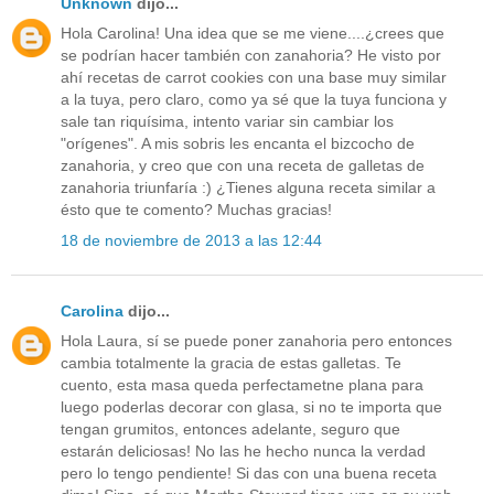
Unknown
dijo...
Hola Carolina! Una idea que se me viene....¿crees que
se podrían hacer también con zanahoria? He visto por
ahí recetas de carrot cookies con una base muy similar
a la tuya, pero claro, como ya sé que la tuya funciona y
sale tan riquísima, intento variar sin cambiar los
"orígenes". A mis sobris les encanta el bizcocho de
zanahoria, y creo que con una receta de galletas de
zanahoria triunfaría :) ¿Tienes alguna receta similar a
ésto que te comento? Muchas gracias!
18 de noviembre de 2013 a las 12:44
Carolina
dijo...
Hola Laura, sí se puede poner zanahoria pero entonces
cambia totalmente la gracia de estas galletas. Te
cuento, esta masa queda perfectametne plana para
luego poderlas decorar con glasa, si no te importa que
tengan grumitos, entonces adelante, seguro que
estarán deliciosas! No las he hecho nunca la verdad
pero lo tengo pendiente! Si das con una buena receta