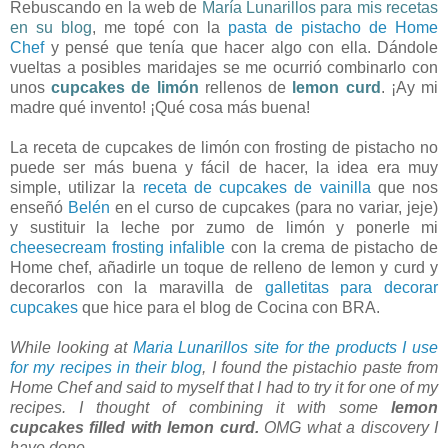
Rebuscando en la web de
María Lunarillos para mis recetas
en su blog
, me topé con la
pasta de pistacho de Home
Chef
y pensé que tenía que hacer algo con ella. Dándole
vueltas a posibles maridajes se me ocurrió combinarlo con
unos
cupcakes de limón
rellenos de
lemon curd
. ¡Ay mi
madre qué invento! ¡Qué cosa más buena!
La receta de cupcakes de limón con frosting de pistacho no
puede ser más buena y fácil de hacer, la idea era muy
simple, utilizar la
receta de cupcakes de vainilla
que nos
enseñó
Belén
en el curso de cupcakes (para no variar, jeje)
y sustituir la leche por zumo de limón y ponerle mi
cheesecream frosting infalible
con la crema de pistacho de
Home chef, añadirle un toque de relleno de lemon y curd y
decorarlos con la maravilla de
galletitas para decorar
cupcakes
que hice para el blog de Cocina con BRA.
While looking at
Maria Lunarillos site for the products I use
for my recipes in their blog
, I found the pistachio paste from
Home Chef and said to myself that I had to try it for one of my
recipes. I thought of combining it with some
lemon
cupcakes filled with lemon curd.
OMG what a discovery I
have done.