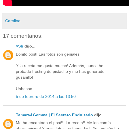
Carolina
17 comentarios:
>Sh
dijo...
Bonito post! Las fotos son geniales!
Y la receta me gusta mucho! Además, nunca he
probado frosting de pistacho y me has generado
gusanillo!
Unbesoo
5 de febrero de 2014 a las 13:50
Tamara&Gemma | El Secreto Endulzado
dijo...
Me ha encantado el post!!! La receta!! Me los comía
ahora mismo! Y esas fotos...estupendas!! Yo también he