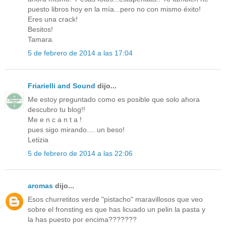
puesto libros hoy en la mía...pero no con mismo éxito!
Eres una crack!
Besitos!
Tamara.
5 de febrero de 2014 a las 17:04
Friarielli and Sound
dijo...
Me estoy preguntado como es posible que solo ahora
descubro tu blog!!
Me e n c a n t a !
pues sigo mirando.... un beso!
Letizia
5 de febrero de 2014 a las 22:06
aromas
dijo...
Esos churretitos verde "pistacho" maravillosos que veo
sobre el fronsting es que has licuado un pelin la pasta y
la has puesto por encima???????