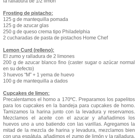
la ralladura de 1/2 limón
Frosting de pistacho:
125 g de mantequilla pomada
125 g de azucar glas
250 g de queso crema tipo Philadelphia
2 cucharadas de pasta de pistachos Home Chef
Lemon Curd (relleno):
El zumo y ralladura de 2 limones
200 g de azucar blanco fino (caster sugar o azúcar normal
en su defecto)
3 huevos “M” + 1 yema de huevo
100 g de mantequilla a dados
Cupcakes de limon:
Precalentamos el horno a 170ºC. Preparamos los papelitos
para los cupcakes en la bandeja para cupcakes de horno.
Tamizamos la harina junto con la levadura y reservamos.
Mezclamos el aceite con el azucar y añañadimos los
huevos uno a uno batiendo con las varillas. Agregamos la
mitad de la mezcla de harina y levadura, mezclamos bien
con una espátula, añadimos el zumo de limón y la ralladura,